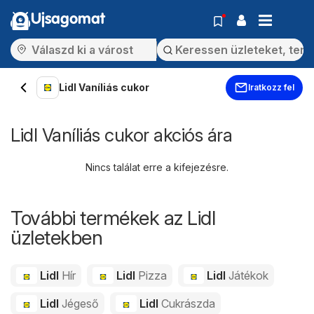
Ujsagomat
Lidl Vaníliás cukor
Iratkozz fel
Lidl Vaníliás cukor akciós ára
Nincs találat erre a kifejezésre.
További termékek az Lidl
üzletekben
Lidl
Hír
Lidl
Pizza
Lidl
Játékok
Lidl
Jégeső
Lidl
Cukrászda