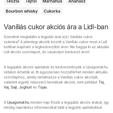
Tészta
Tejföl
Marhahús
Ananász
Bourbon whisky
Cukorka
Vaníliás cukor akciós ára a Lidl-ban
Szeretné megtalálni a legjobb árat a(z) Vaníliás cukor
számára? A jelenlegi akciók között a Vaníliás cukor most a Lidl
boltban kapható a legkedvezőbb áron. Ne hagyja ki az aktuális
Lidl akciós szórólapot, és vásároljon kedvező áron!
A legújabb akciós ajánlatok és kedvezmények a Ujsagomat.hu
oldalon érhetők el. Itt egyszerűen hozzáférhet minden aktuális
szórólaphoz, amely tartalmazza a Vaníliás cukor akcióját,
valamint egyéb népszerű termékek akcióit, mint például:
Tej
,
Vaj
,
Sajt
,
Joghurt
és
Tojás
.
A
Ujsagomat.hu
minden nap frissíti a legújabb akciós árakat, így
mindig naprakész információkat talál a legjobb ajánlatokkal.