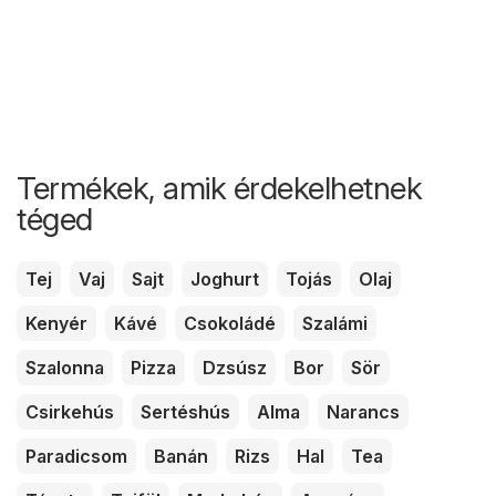
Termékek, amik érdekelhetnek
téged
Tej
Vaj
Sajt
Joghurt
Tojás
Olaj
Kenyér
Kávé
Csokoládé
Szalámi
Szalonna
Pizza
Dzsúsz
Bor
Sör
Csirkehús
Sertéshús
Alma
Narancs
Paradicsom
Banán
Rizs
Hal
Tea