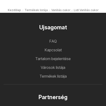
Kezdőlap
Termékek listája
Vaníliás cukor
Lidl Vaníliás cukor
Ujsagomat
FAQ
Kapcsolat
Tartalom bejelentése
Városok listája
Termékek listája
Partnerség