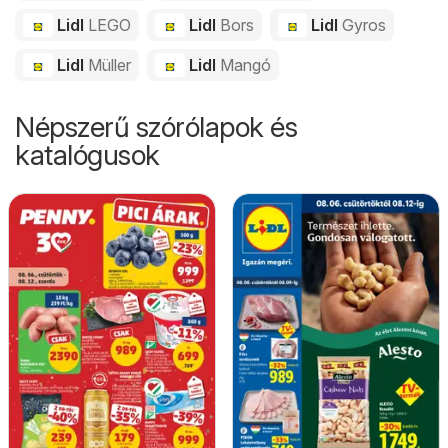
Lidl
LEGO
Lidl
Bors
Lidl
Gyros
Lidl
Müller
Lidl
Mangó
Népszerű szórólapok és
katalógusok