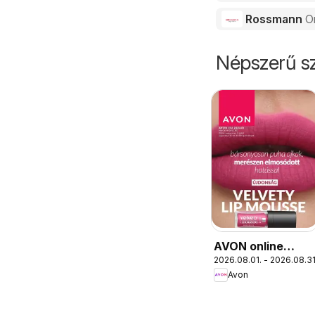
Rossmann
O
Népszerű sz
AVON online
2026.08.01. - 2026.08.31
katalógus 2026
Avon
augusztusi