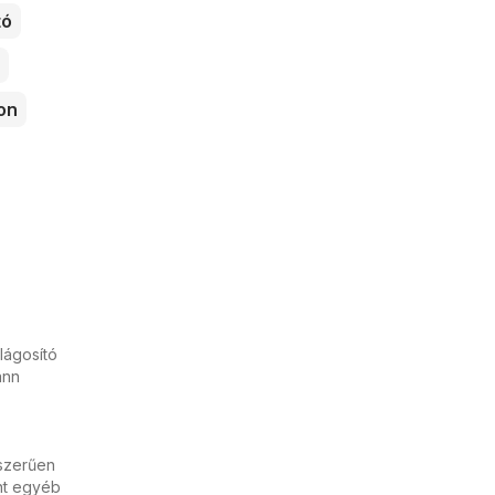
tó
on
lágosító
ann
yszerűen
int egyéb