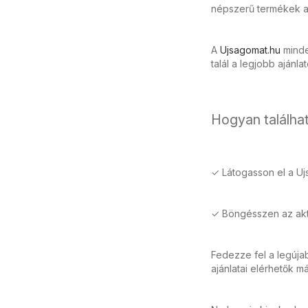
népszerű termékek ak
A
Ujsagomat.hu
minden
talál a legjobb ajánla
Hogyan találhat
✓ Látogasson el a Uj
✓ Böngésszen az aktu
Fedezze fel a legúja
ajánlatai elérhetők m