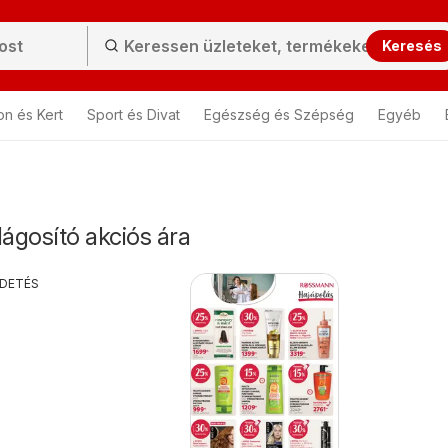
Keresés
on és Kert
Sport és Divat
Egészség és Szépség
Egyéb
ágosító akciós ára
RDETÉS