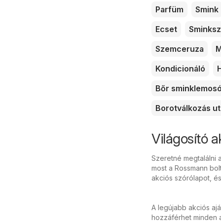
Parfüm
Smink
Ecset
Sminksz
Szemceruza
M
Kondicionáló
Bőr sminklemos
Borotválkozás ut
Világosító 
Szeretné megtalálni a
most a Rossmann bol
akciós szórólapot, é
A legújabb akciós aj
hozzáférhet minden ak