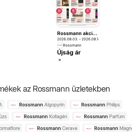
Rossmann akciós
2026.08.03. - 2026.08.14.
újság
Rossmann
Újság ár
rmékek az Rossmann üzletekben
A
Rossmann
Algopyrin
Rossmann
Philips
úzs
Rossmann
Kollagén
Rossmann
Parfüm
ormaflore
Rossmann
Cerave
Rossmann
Magn