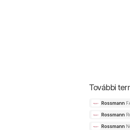
További te
Rossmann
F
Rossmann
R
Rossmann
N