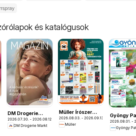
rrspray
órólapok és katalógusok
Müller Írószer
.
DM Drogerie
Gyöngy Pa
2026.08.03. - 2026.09.13.
ajánlatok
2026.07.30. - 2026.08.12.
Markt akciós
2026.08.01. - 
akciós újs
Müller
DM Drogerie Markt
újság
Gyöngy Pat