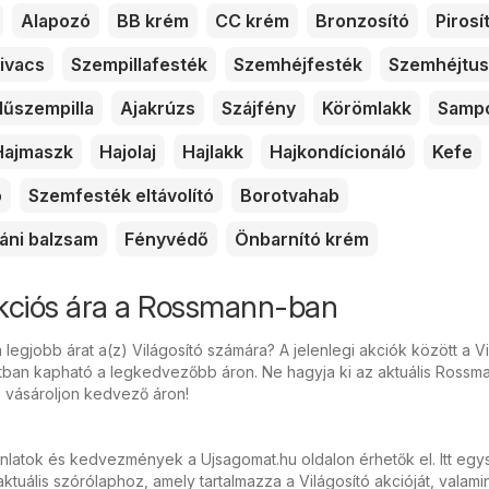
Alapozó
BB krém
CC krém
Bronzosító
Pirosí
ivacs
Szempillafesték
Szemhéjfesték
Szemhéjtus
űszempilla
Ajakrúzs
Szájfény
Körömlakk
Samp
Hajmaszk
Hajolaj
Hajlakk
Hajkondícionáló
Kefe
ó
Szemfesték eltávolító
Borotvahab
áni balzsam
Fényvédő
Önbarnító krém
akciós ára a Rossmann-ban
 legjobb árat a(z) Világosító számára? A jelenlegi akciók között a Vi
tban kapható a legkedvezőbb áron. Ne hagyja ki az aktuális Rossm
s vásároljon kedvező áron!
ánlatok és kedvezmények a Ujsagomat.hu oldalon érhetők el. Itt eg
tuális szórólaphoz, amely tartalmazza a Világosító akcióját, valam