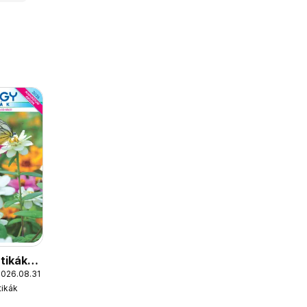
tikák
2026.08.31.
ág
ikák