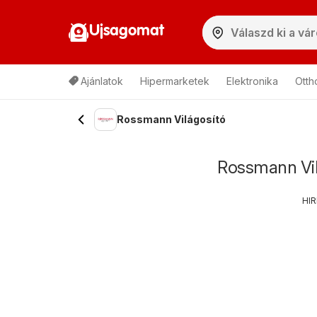
Ujsagomat
Ajánlatok
Hipermarketek
Elektronika
Otth
Rossmann Világosító
Rossmann Vil
HI