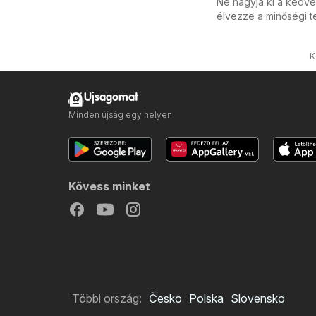
Ne hagyja ki a kedve
élvezze a minőségi t
K
Ujsagomat
Minden újság egy helyen
Kövess minket
Többi ország:
Česko
Polska
Slovensko