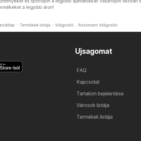
zményeket és spóroljon a legjobb ajánlatokkal! Vásároljon okosan 
ermékeket a legjobb áron!
ezdőlap
Termékek listája
Világosító
Rossmann Világosító
Ujsagomat
FAQ
Kapcsolat
Tartalom bejelentése
Városok listája
Termékek listája