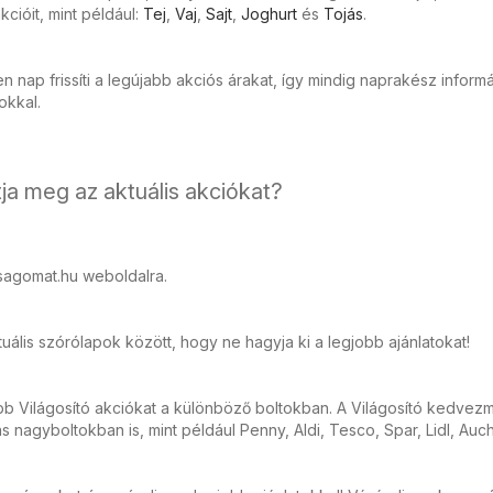
cióit, mint például:
Tej
,
Vaj
,
Sajt
,
Joghurt
és
Tojás
.
 nap frissíti a legújabb akciós árakat, így mindig naprakész inform
tokkal.
ja meg az aktuális akciókat?
sagomat.hu weboldalra.
ális szórólapok között, hogy ne hagyja ki a legjobb ajánlatokat!
bb Világosító akciókat a különböző boltokban. A Világosító kedve
ás nagyboltokban is, mint például Penny, Aldi, Tesco, Spar, Lidl, Auc