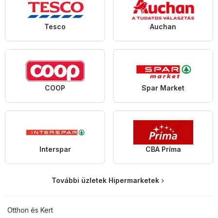
Tesco
Auchan
COOP
Spar Market
Interspar
CBA Príma
További üzletek Hipermarketek
Otthon és Kert