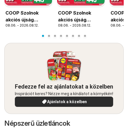
COOP Szolnok
COOP Szolnok
COOP S
akciós újság
akciós újság
akciós 
08.06. - 2026.08.12.
08.06. - 2026.08.12.
08.06. - 2
Szolnok
Debrecen
Békéss
Fedezze fel az ajánlatokat a közelben
Inspirációt keres? Nézze meg a kínálatot a környékén!
Ajánlatok a közelben
Népszerű üzletláncok