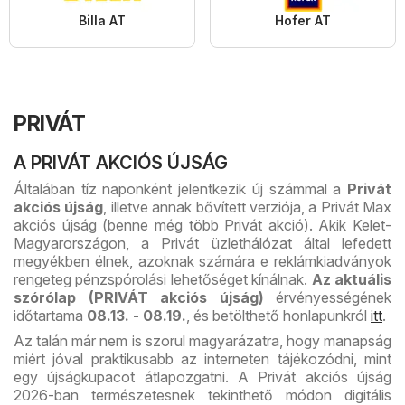
Billa AT
Hofer AT
PRIVÁT
A PRIVÁT AKCIÓS ÚJSÁG
Általában tíz naponként jelentkezik új számmal a
Privát
akciós újság
, illetve annak bővített verziója, a Privát Max
akciós újság (benne még több Privát akció). Akik Kelet-
Magyarországon, a Privát üzlethálózat által lefedett
megyékben élnek, azoknak számára e reklámkiadványok
rengeteg pénzspórolási lehetőséget kínálnak.
Az aktuális
szórólap (PRIVÁT akciós újság)
érvényességének
időtartama
08.13. - 08.19.
, és betölthető honlapunkról
itt
.
Az talán már nem is szorul magyarázatra, hogy manapság
miért jóval praktikusabb az interneten tájékozódni, mint
egy újságkupacot átlapozgatni. A Privát akciós újság
2026-ban természetesnek tekinthető módon digitális