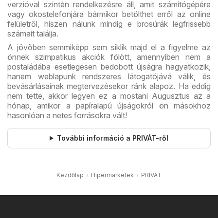
verzióval szintén rendelkezésre áll, amit számítógépére
vagy okostelefonjára bármikor betölthet erről az online
felületről, hiszen nálunk mindig e brosúrák legfrissebb
számait találja.
A jövőben semmiképp sem siklik majd el a figyelme az
önnek szimpatikus akciók fölött, amennyiben nem a
postaládába esetlegesen bedobott újságra hagyatkozik,
hanem weblapunk rendszeres látogatójává válik, és
bevásárlásainak megtervezésekor ránk alapoz. Ha eddig
nem tette, akkor legyen ez a mostani Augusztus az a
hónap, amikor a papíralapú újságokról ön másokhoz
hasonlóan a netes forrásokra vált!
További információ a PRIVÁT-ről
Kezdőlap
Hipermarketek
PRIVÁT