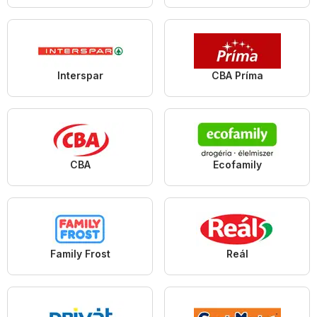
Interspar
CBA Príma
CBA
Ecofamily
Family Frost
Reál