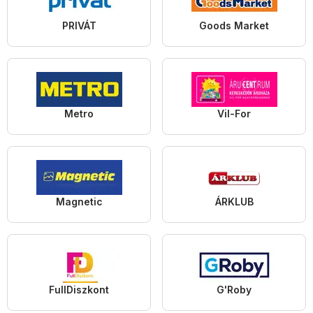
PRIVÁT
Goods Market
Metro
Vil-For
Magnetic
ÁRKLUB
FullDiszkont
G'Roby