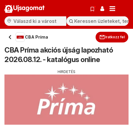
Ujsagomat
CBA Príma
Iratkozz fel
CBA Príma akciós újság lapozható
2026.08.12. - katalógus online
HIRDETÉS