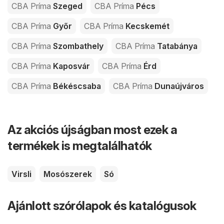
CBA Príma
Szeged
CBA Príma
Pécs
CBA Príma
Győr
CBA Príma
Kecskemét
CBA Príma
Szombathely
CBA Príma
Tatabánya
CBA Príma
Kaposvár
CBA Príma
Érd
CBA Príma
Békéscsaba
CBA Príma
Dunaújváros
Az akciós újságban most ezek a
termékek is megtalálhatók
Virsli
Mosószerek
Só
Ajánlott szórólapok és katalógusok