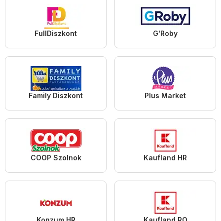
FullDiszkont
G'Roby
Family Diszkont
Plus Market
COOP Szolnok
Kaufland HR
Konzum HR
Kaufland RO