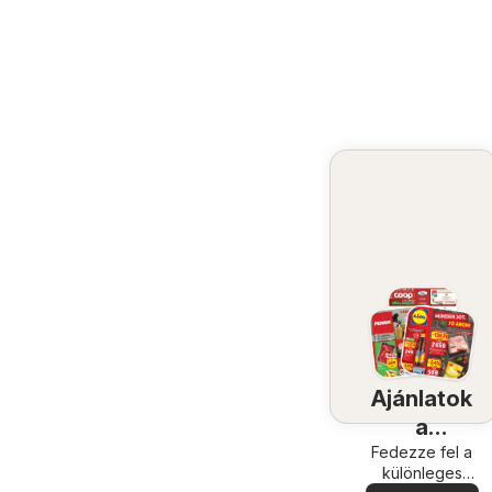
Ajánlatok
a
közelében
Fedezze fel a
különleges