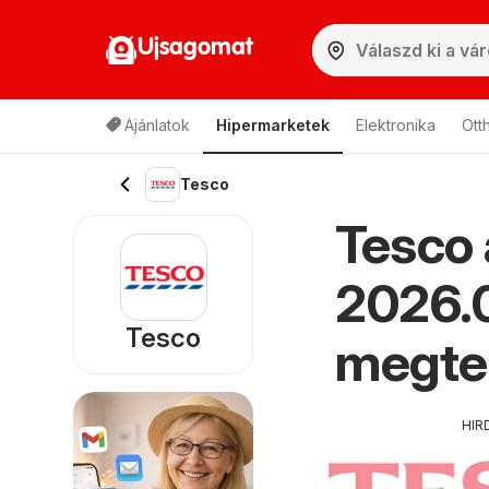
Ujsagomat
Ajánlatok
Hipermarketek
Elektronika
Ott
Tesco
Tesco 
2026.0
Tesco
megte
HIR