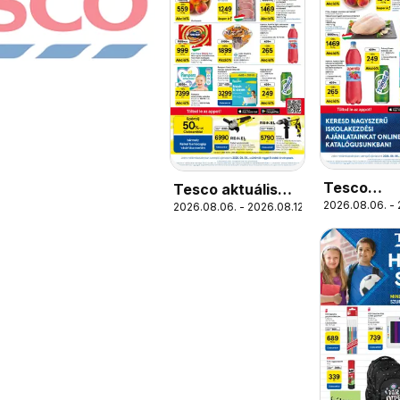
Tesco
Tesco aktuális
2026.08.06. - 
Szupermar
2026.08.06. - 2026.08.12.
akciós újság
akciós újs