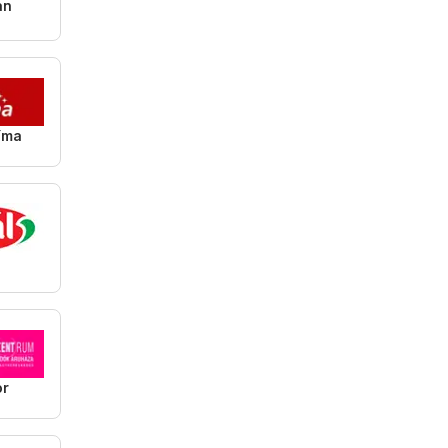
an
íma
l
or