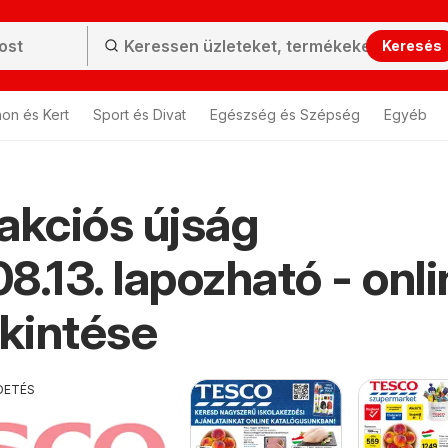
Keresés
hon és Kert
Sport és Divat
Egészség és Szépség
Egyéb
akciós újság
8.13. lapozható - onli
kintése
DETÉS