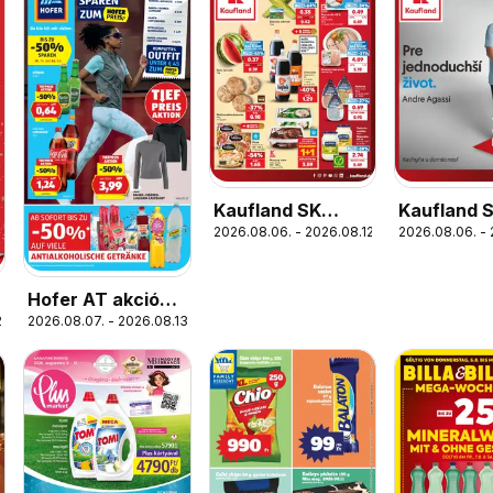
Kaufland SK
Kaufland 
2026.08.06. - 2026.08.12.
2026.08.06. - 
akciós újság
Nonfood a
újság
Hofer AT akciós
.
2026.08.07. - 2026.08.13.
újság