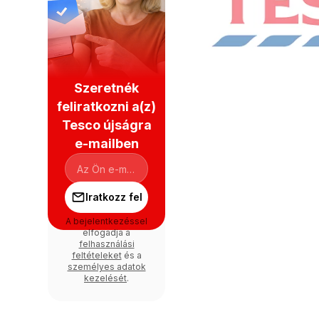
Szeretnék
feliratkozni a(z)
Tesco újságra
e-mailben
Iratkozz fel
A bejelentkezéssel
elfogadja a
felhasználási
feltételeket
és a
személyes adatok
kezelését
.