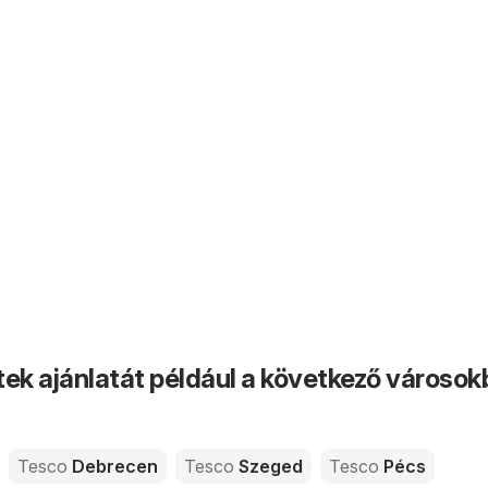
tek ajánlatát például a következő városo
Tesco
Debrecen
Tesco
Szeged
Tesco
Pécs