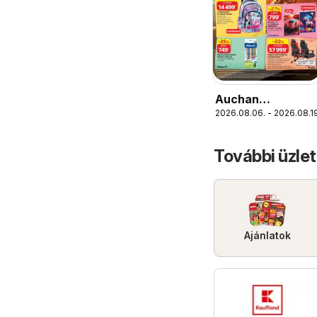
Auchan
2026.08.06. - 2026.08.19
Iskolakezdés
ajánlatok
További üzle
Ajánlatok