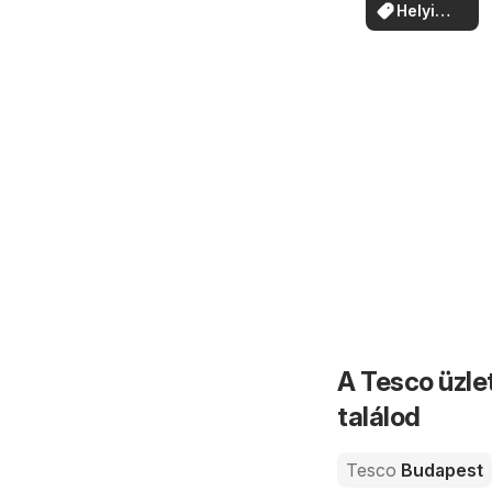
ajánlatokat
Helyi
ajánlatok
A Tesco üzle
találod
Tesco
Budapest