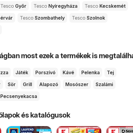
Tesco
Győr
Tesco
Nyíregyháza
Tesco
Kecskemét
érvár
Tesco
Szombathely
Tesco
Szolnok
ságban most ezek a termékek is megtalálh
izza
Játék
Porszívó
Kávé
Pelenka
Tej
r
Sör
Grill
Alapozó
Mosószer
Szalámi
Pecsenyekacsa
rólapok és katalógusok