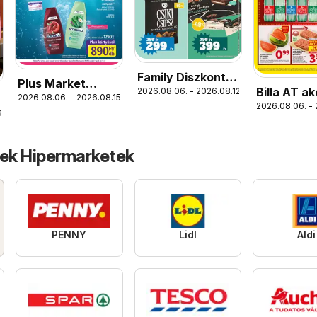
Family Diszkont
Plus Market
Billa AT ak
2026.08.06. - 2026.08.12.
akciós újság
2026.08.06. - 2026.08.15.
akciós újság
2026.08.06. - 
újság
.
tek Hipermarketek
PENNY
Lidl
Aldi