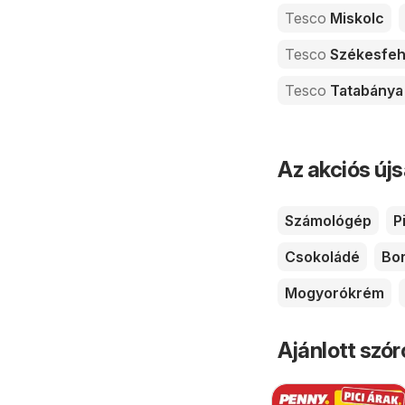
Tesco
Miskolc
Tesco
Székesfeh
Tesco
Tatabánya
Az akciós új
Számológép
P
Csokoládé
Bo
Mogyorókrém
Ajánlott szó