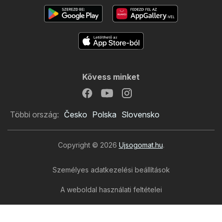
Kövess minket
Többi ország:
Česko
Polska
Slovensko
Copyright © 2026
Ujsogomat.hu
.
Személyes adatkezelési beállítások
Müller újság
A weboldal használati feltételei
A személyes adatok feldolgozása