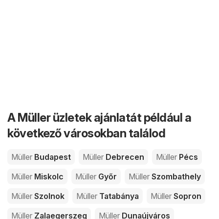
A Müller üzletek ajánlatát például a
következő városokban találod
Müller
Budapest
Müller
Debrecen
Müller
Pécs
Müller
Miskolc
Müller
Győr
Müller
Szombathely
Müller
Szolnok
Müller
Tatabánya
Müller
Sopron
Müller
Zalaegerszeg
Müller
Dunaújváros