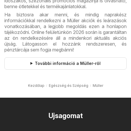
időszakos, szezonális promóciós magazinja is olvasható,
benne ötletekkel és termékajánlatokkal.
Ha biztosra akar menni, és mindig naprakész
információkkal rendelkezni a Müller akciók és leárazások
vonatkozásában, a legjobb megoldás ezen a honlapon
tájékozódni. Online felületünkön 2026 során is garantáltan
az ön rendelkezésére áll a mindenkori aktuális akciós
újság. Látogasson el hozzánk rendszeresen, és
pénztárcája sem fogja megbánni!
További információ a Müller-ről
Kezdőlap
Egészség és Szépség
Müller
Ujsagomat