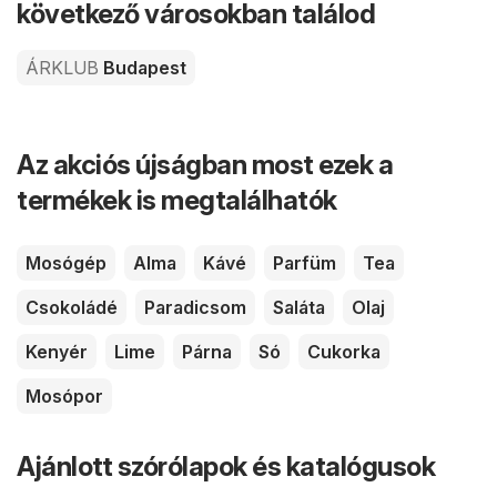
következő városokban találod
ÁRKLUB
Budapest
Az akciós újságban most ezek a
termékek is megtalálhatók
Mosógép
Alma
Kávé
Parfüm
Tea
Csokoládé
Paradicsom
Saláta
Olaj
Kenyér
Lime
Párna
Só
Cukorka
Mosópor
Ajánlott szórólapok és katalógusok