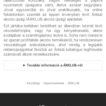
tájékozódás korszaka, vagyis felesleges a papírra
nyomtatott újságokra várni, illetve azokat begyűjteni.
Jóval egyszerűbb és jóval praktikusabb, ha online
felületünkön szemléli az éppen érvényben lévő Árklub
akciós újság (ÁRKLUB akciós újság) ajánlatait.
Ezt jártába-keltében betöltheti az állandóan kéznél lévő
okostelefonjára, vagy ha úgy kényelmesebb, akkor
irodájában a számítógéphez leülve is. Soha nem marad le
az igazán profitábilis akciós termékekről, ha rendszeresen
visszalátogat weboldalunkra, ahol mindig a legújabb
reklámújságokkal (köztük az Árklub katalógus legfrissebb
számával) állunk rendelkezésére.
További információ a ÁRKLUB-ről
Kezdőlap
Hipermarketek
ÁRKLUB