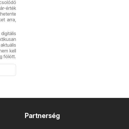
pcsolódó
ár-érték
thetente
et arra,
igitális
ktikusan
aktuális
nem kell
 fölött.
Partnerség