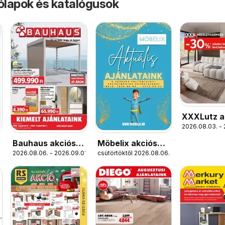
rólapok és katalógusok
XXXLutz a
2026.08.03. -
újság
Bauhaus akciós
Möbelix akciós
2026.08.06. - 2026.09.01.
csütörtöktől 2026.08.06.
újság
újság