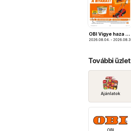
OBI Vigye haza a
2026.08.04. - 2026.08.3
nyarat!
További üzlet
Ajánlatok
OBI