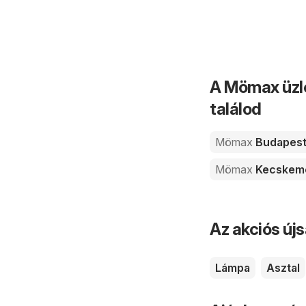
A Mömax üzle
találod
Mömax
Budapes
Mömax
Kecskem
Az akciós új
Lámpa
Asztal