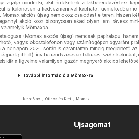
apozgatja mindenki, akit érdekelnek a lakberendezéshez ka
ül is különösen a kedvezménnyel kapható, kiemelkedően jó 
A Mömax akciós újság nem okoz csalódást e téren, hiszen ké
egannyi akció közt bizonyosan akad olyan, ami rávesz mink
k valamelyik Mömaxba.
talógusa (Mömax akciós újság) nemcsak papíralapú, hanem d
rhető, vagyis okostelefonon vagy számítógépen egyaránt pra
 a honlapon 2026 során is garantáltan mindig meglelhető az 
égpedig itt:
itt
), így ha rendszeresen felkeresi weboldalunkat, 
 elsiklik a figyelme valamilyen igazán megnyerő akciós lehetőség
További információ a Mömax-ről
Kezdőlap
Otthon és Kert
Mömax
Ujsagomat