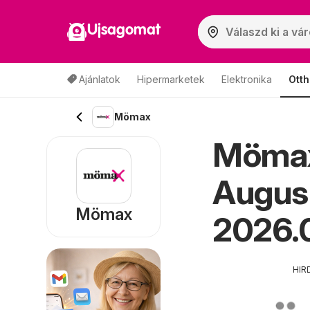
Ujsagomat
Ajánlatok
Hipermarketek
Elektronika
Otth
Mömax
Mömax
Augusz
Mömax
2026.0
HIR