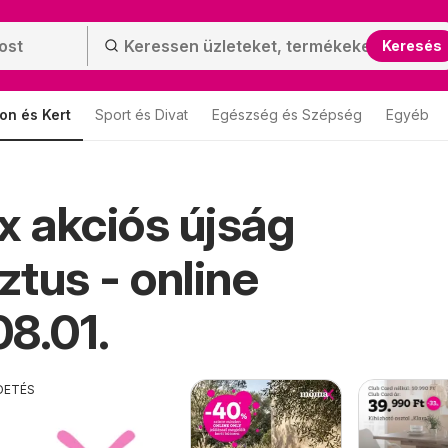
Keresés
on és Kert
Sport és Divat
Egészség és Szépség
Egyéb
 akciós újság
tus - online
8.01.
DETÉS