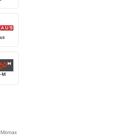
us
o-M
tó Mömax