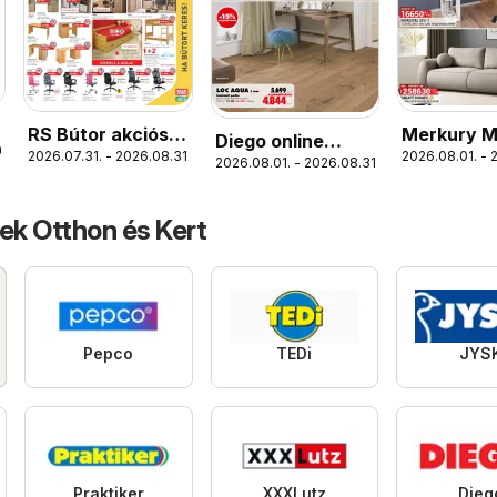
RS Bútor akciós
Merkury M
Diego online
0.
2026.07.31. - 2026.08.31.
2026.08.01. - 
újság
akciós újs
2026.08.01. - 2026.08.31.
katalógus 08
ek Otthon és Kert
Pepco
TEDi
JYS
Praktiker
XXXLutz
Dieg