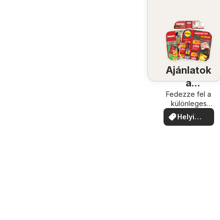
Ajánlatok
a
közelében
Fedezze fel a
különleges
ajánlatokat
Helyi
ajánlatok