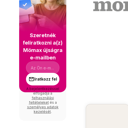
Szeretnék
feliratkozni a(z)
Mömax újságra
e-mailben
Iratkozz fel
A bejelentkezéssel
elfogadja a
felhasználási
feltételeket
és a
személyes adatok
kezelését
.