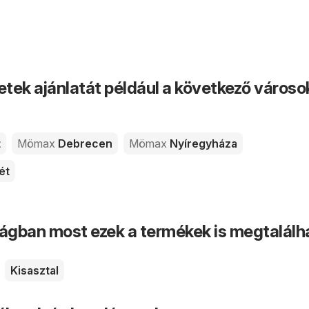
tek ajánlatát például a következő város
t
Mömax
Debrecen
Mömax
Nyíregyháza
ét
ságban most ezek a termékek is megtalálh
Kisasztal