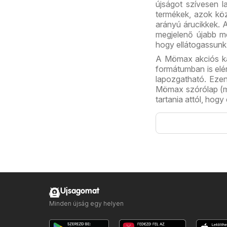
újságot szívesen l
termékek, azok köz
arányú árucikkek. 
megjelenő újabb m
hogy ellátogassun
A Mömax akciós ka
formátumban is elé
lapozgatható. Ezen
Mömax szórólap (m
tartania attól, hogy
Ujsagomat
Minden újság egy helyen