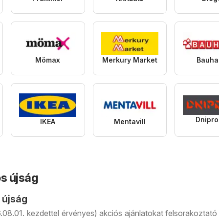
Mömax
Merkury Market
Bauha
Dnipr
IKEA
Mentavill
s újság
 újság
6.08.01. kezdettel érvényes) akciós ajánlatokat felsorakozta