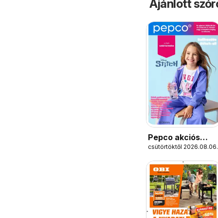
Ajánlott szó
Pepco akciós
csütörtöktől 2026.08.06.
újság