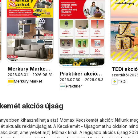
Merkury Market
TEDi akció
Praktiker akciós
2026.08.01. - 2026.08.31.
szerdától 2026
akciós újság
.
2026.07.30. - 2026.08.31.
újság
Merkury Market
TEDi
Praktiker
emét akciós újság
nyebben kihasználhatja a(z) Mömax Kecskemét akcióit! Nálunk megt
 aktuális reklámújságját. A
Kecskemét - Ujsagomat.hu
oldalon mind
 akciókat, amelyeket a(z) Mömax kínál. A legújabb akciós újság 2026