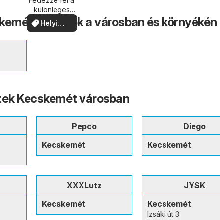
közelében
Fedezze fel a
különleges
ajánlatokat
emét – Üzletek a városban és környékén
Helyi
ajánlatok
etek Kecskemét városban
Pepco
Diego
Kecskemét
Kecskemét
XXXLutz
JYSK
Kecskemét
Kecskemét
Izsáki út 3