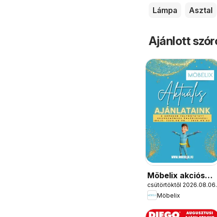
Lámpa
Asztal
Ajánlott szó
Möbelix akciós
csütörtöktől 2026.08.06.
újság
Möbelix