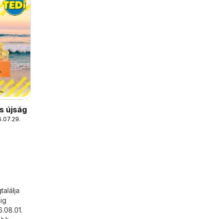
s újság
.07.29.
alálja
ig
.08.01.