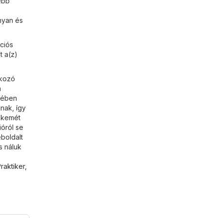
ebb
nyan és
ciós
t a(z)
tkozó
á
etében
nak, így
cskemét
ióról se
boldalt
s náluk
raktiker
,