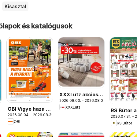
Kisasztal
rólapok és katalógusok
XXXLutz akciós
2026.08.03. - 2026.08.09.
újság
XXXLutz
OBI Vigye haza a
RS Bútor a
2026.08.04. - 2026.08.30.
nyarat!
2026.07.31. - 
újság
OBI
RS Bútor