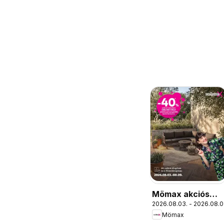
Mömax akciós
2026.08.03. - 2026.08.0
újság
Mömax