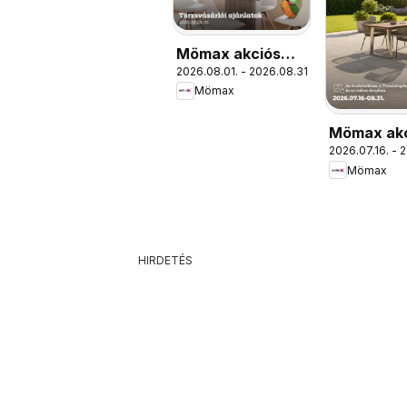
Mömax akciós
2026.08.01. - 2026.08.31.
újság
Mömax
Mömax ak
2026.07.16. - 
újság
Mömax
HIRDETÉS