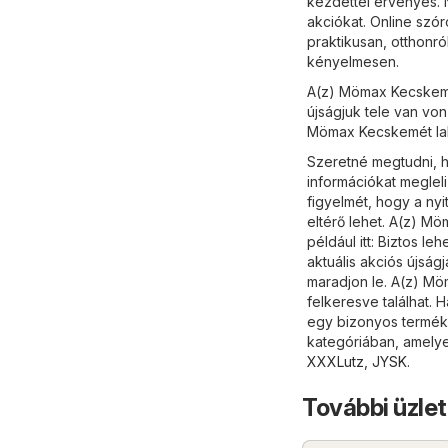
kezdettel érvényes. N
akciókat. Online szó
praktikusan, otthonr
kényelmesen.
A(z) Mömax Kecskemét
újságjuk tele van von
Mömax Kecskemét lak
Szeretné megtudni, h
információkat meglel
figyelmét, hogy a ny
eltérő lehet. A(z) M
például itt: Biztos 
aktuális akciós újság
maradjon le. A(z) Mö
felkeresve találhat.
egy bizonyos termék,
kategóriában, amelye
XXXLutz
,
JYSK
.
További üzlet