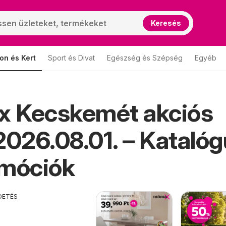
Keresés
on és Kert
Sport és Divat
Egészség és Szépség
Egyéb
 Kecskemét akciós
2026.08.01. – Kataló
omóciók
DETÉS