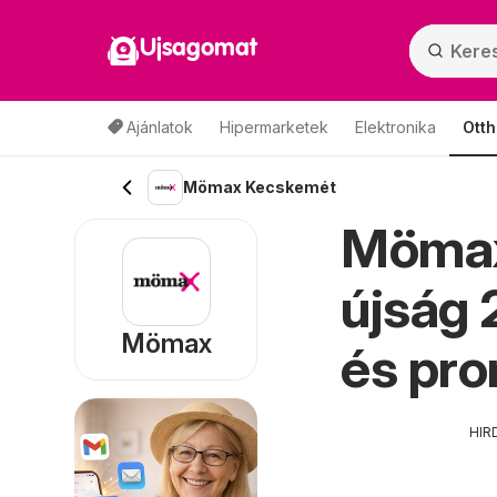
Ujsagomat
Ajánlatok
Hipermarketek
Elektronika
Otth
Mömax Kecskemét
Mömax
újság 
Mömax
és pr
HIR