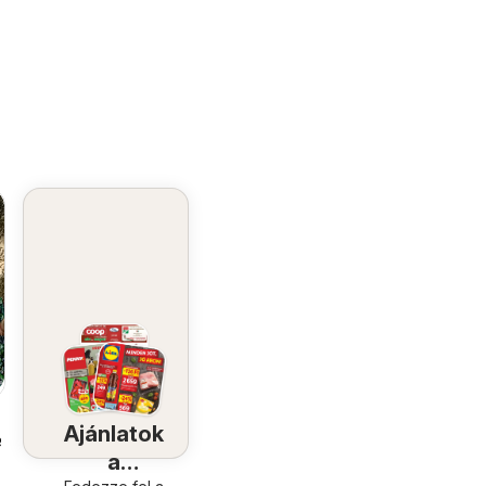
Ajánlatok
9.
a