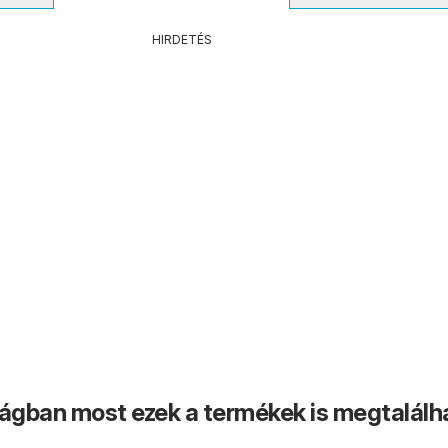
HIRDETÉS
ságban most ezek a termékek is megtalálh