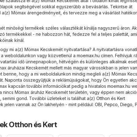
e szalassza el a(z) Mömax Kecskemét által 1 oldalon kínált legfriss
rólapok segítségével sokkal egyszerűbb a bevásárlás. Tekintse át
ól a(z) Mömax árengedményeit, és tervezze meg a vásárlást hatéko
 minőségi termékek széles választékát kínálja nagyszerű áron. Ak
zó termékekkel - ne habozzon hát, fedezze fel a teljes palettát, ami
óinak kínál.
ogy mi a(z) Mömax Kecskemét nyitvatartása? A nyitvatartásra vona
i a weboldalunkon vagy közvetlenül a
moemax.hu
címen. Felhívjuk r
itvatartási idő ünnepnapokon, hétvégén és különleges alkalmak es
ömax áruházai Kecskemét mellett más magyar városokban is jelen van
lehet benne, hogy a mi weboldalunkon mindig megleli a(z) Mömax Ke
ját. Naponta összegyűjtjük a reklámújságokat, hogy Ön egyetlen akc
max kapcsán további információkat pedig a hivatalos
moemax.hu
we
 Ha nincs Mömax áruház Kecskemét területén, vagy éppen nem akció
 semmi gond. További üzleteket is találhat a(z)
Otthon és Kert
k jelen vannak az Ön lakhelyén - mint például:
OBI
,
Pepco
,
Diego
,
P
ek Otthon és Kert