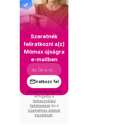
Szeretnék
feliratkozni a(z)
Mömax újságra
e-mailben
Iratkozz fel
A bejelentkezéssel
elfogadja a
felhasználási
feltételeket
és a
személyes adatok
kezelését
.