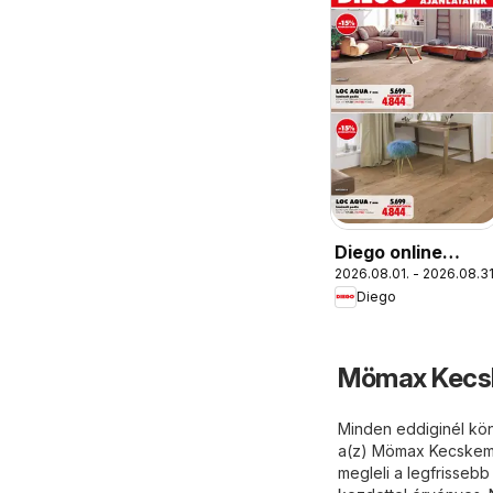
Diego online
2026.08.01. - 2026.08.31
katalógus 08
Diego
Mömax Kecsk
Minden eddiginél kön
a(z) Mömax Kecskemét
megleli a legfrissebb