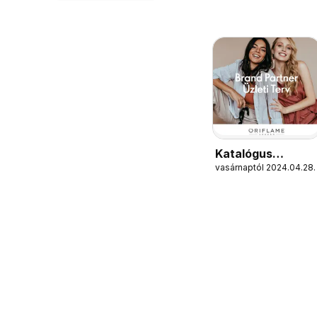
Katalógus
vasárnaptól 2024.04.28.
Oriflame Brand
Partner Üzleti
Terv