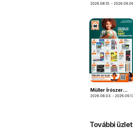
2026.08.10. - 2026.09.06
Babaprogram
Müller Írószer
2026.08.03. - 2026.09.13
ajánlatok
További üzle