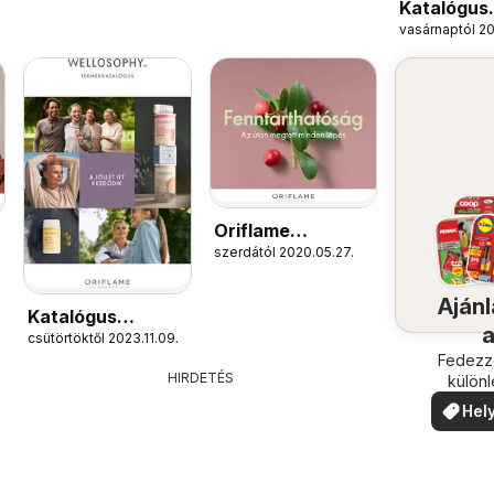
Katalógus
vasárnaptól 2
Oriflame T
Kedvezmé
Oriflame
szerdától 2020.05.27.
katalógus
Fenntarthatóság
Ajánl
Katalógus
csütörtöktől 2023.11.09.
Oriflame
köze
Fedezze
Wellosophy
HIRDETÉS
külön
ajánla
Hely
ajá