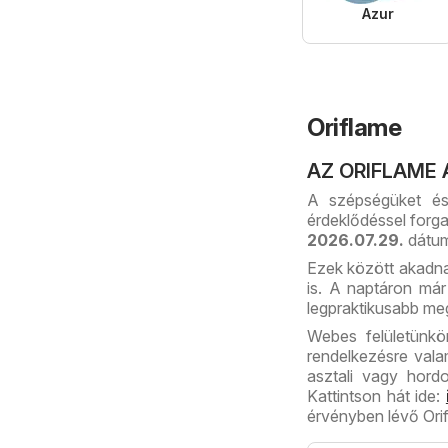
Azur
Oriflame
AZ ORIFLAME 
A szépségüket és
érdeklődéssel forg
2026.07.29.
dátum
Ezek között akadna
is. A naptáron már
legpraktikusabb me
Webes felületünkö
rendelkezésre val
asztali vagy hord
Kattintson hát ide:
érvényben lévő Orif