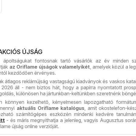
AKCIÓS ÚJSÁG
 ápoltságukat fontosnak tartó vásárlók az év minden s
atják
az Oriflame újságok valamelyikét
, amelyek közül a leg
tól kezdődően érvényes.
k átlagos reklámújság vastagságú kiadványok és vaskos kat
 2026 áll - nem biztos hát, hogy a papírra nyomtatott pros
goldás, különösen ha jártunkban-keltünkben szeretnénk böngé
n könnyen kezelhető, kényelmesen lapozgatható formátum
amennyi
aktuális Oriflame katalógus
, amit okostelefon-kés
ozható számítógépes eszközén mindenki kedvére tanulmán
itt
- és máris megnyithatja a jelenleg, vagyis Augusztus sor
lame újság online verzióját.