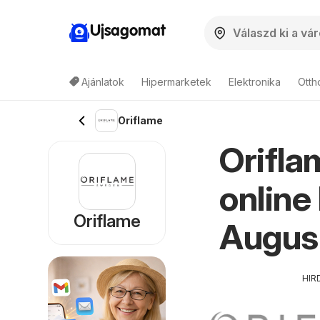
Ujsagomat
Ajánlatok
Hipermarketek
Elektronika
Otth
Oriflame
Orifla
online
Oriflame
Augus
HIR