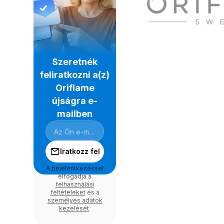
Szeretnék
feliratkozni a(z)
Oriflame
újságra e-
mailben
Iratkozz fel
A bejelentkezéssel
elfogadja a
felhasználási
feltételeket
és a
személyes adatok
kezelését
.