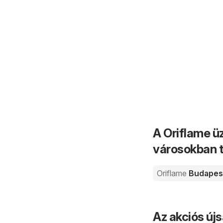
A Oriflame üz
városokban t
Oriflame
Budapes
Az akciós új