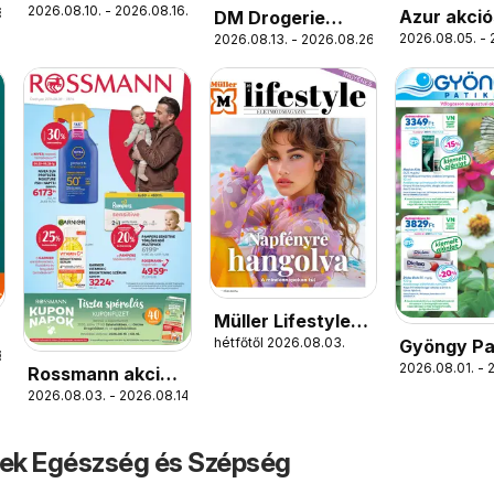
2026.08.10. - 2026.08.16.
.
Napok
Azur akció
DM Drogerie
2026.08.05. - 
2026.08.13. - 2026.08.26.
Markt akciós
újság
Müller Lifestyle
hétfőtől 2026.08.03.
Gyöngy Pa
magazin
.
2026.08.01. - 
akciós újs
Rossmann akciós
2026.08.03. - 2026.08.14.
újság
tek Egészség és Szépség