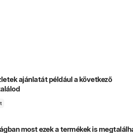
letek ajánlatát például a következő
alálod
t
ságban most ezek a termékek is megtalálh