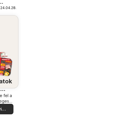
024.04.28.
agsági
nyek
atok
a
lében
 fel a
leges
tokat
i
nlatok