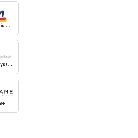
DM Drogerie Markt
Alma Gyógyszertárak
ame