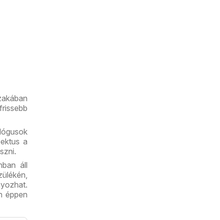
zakában
frissebb
alógusok
pektus a
szni.
ban áll
zülékén,
yozhat.
án éppen