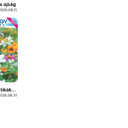
s újság
2026.08.22.
tikák
2026.08.31.
ág