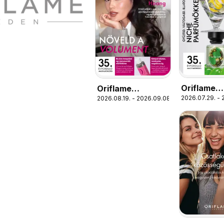
Oriflame
Oriflame
2026.07.29. - 
2026.08.19. - 2026.09.08.
katalógus 
katalógus
2026/12