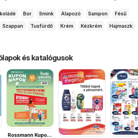
koládé
Bor
Smink
Alapozó
Sampon
Fésű
Szappan
Tusfürdő
Krém
Kézkrém
Hajmaszk
rólapok és katalógusok
Rossmann Kupon