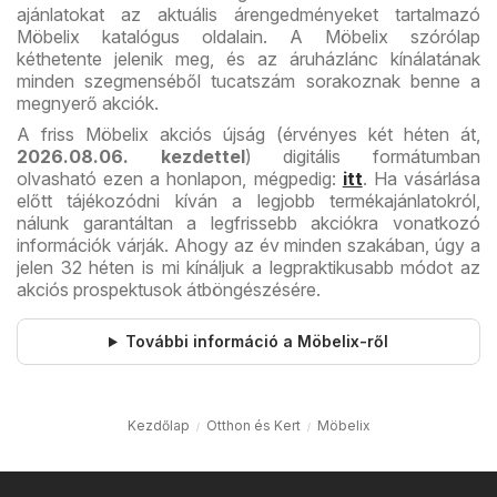
ajánlatokat az aktuális árengedményeket tartalmazó
Möbelix katalógus oldalain. A Möbelix szórólap
kéthetente jelenik meg, és az áruházlánc kínálatának
minden szegmenséből tucatszám sorakoznak benne a
megnyerő akciók.
A friss Möbelix akciós újság (érvényes két héten át,
2026.08.06. kezdettel
) digitális formátumban
olvasható ezen a honlapon, mégpedig:
itt
. Ha vásárlása
előtt tájékozódni kíván a legjobb termékajánlatokról,
nálunk garantáltan a legfrissebb akciókra vonatkozó
információk várják. Ahogy az év minden szakában, úgy a
jelen 32 héten is mi kínáljuk a legpraktikusabb módot az
akciós prospektusok átböngészésére.
További információ a Möbelix-ről
Kezdőlap
Otthon és Kert
Möbelix