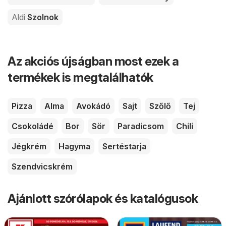
Aldi
Szolnok
Az akciós újságban most ezek a
termékek is megtalálhatók
Pizza
Alma
Avokádó
Sajt
Szőlő
Tej
Csokoládé
Bor
Sör
Paradicsom
Chili
Jégkrém
Hagyma
Sertéstarja
Szendvicskrém
Ajánlott szórólapok és katalógusok