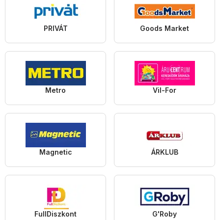
PRIVÁT
Goods Market
Metro
Vil-For
Magnetic
ÁRKLUB
FullDiszkont
G'Roby