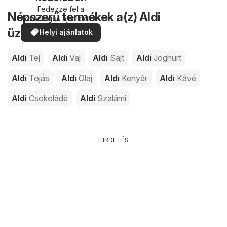
Fedezze fel a
Népszerű termékek a(z) Aldi
különleges ajánlatokat
üzleteiben
Helyi ajánlatok
Aldi
Tej
Aldi
Vaj
Aldi
Sajt
Aldi
Joghurt
Aldi
Tojás
Aldi
Olaj
Aldi
Kenyér
Aldi
Kávé
Aldi
Csokoládé
Aldi
Szalámi
HIRDETÉS