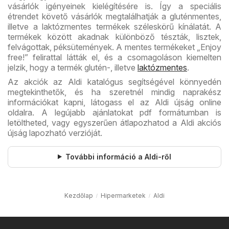
vásárlók igényeinek kielégítésére is. Így a speciális
étrendet követő vásárlók megtalálhatják a gluténmentes,
illetve a laktózmentes termékek széleskörű kínálatát. A
termékek között akadnak különböző tészták, lisztek,
felvágottak, péksütemények. A mentes termékeket „Enjoy
free!” felirattal látták el, és a csomagoláson kiemelten
jelzik, hogy a termék glutén-, illetve
laktózmentes
.
Az akciók az Aldi katalógus segítségével könnyedén
megtekinthetők, és ha szeretnél mindig naprakész
információkat kapni, látogass el az Aldi újság online
oldalra. A legújabb ajánlatokat pdf formátumban is
letöltheted, vagy egyszerűen átlapozhatod a Aldi akciós
újság lapozható verzióját.
További információ a Aldi-ről
Kezdőlap
Hipermarketek
Aldi