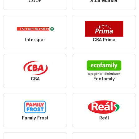
COOP
Spar Market
Interspar
CBA Príma
CBA
Ecofamily
Family Frost
Reál