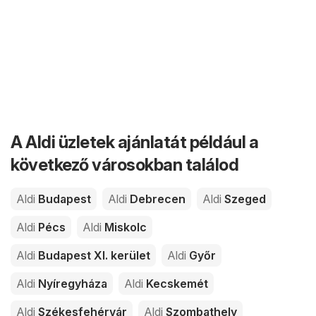
A Aldi üzletek ajánlatát például a
következő városokban találod
Aldi
Budapest
Aldi
Debrecen
Aldi
Szeged
Aldi
Pécs
Aldi
Miskolc
Aldi
Budapest XI. kerület
Aldi
Győr
Aldi
Nyíregyháza
Aldi
Kecskemét
Aldi
Székesfehérvár
Aldi
Szombathely