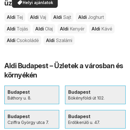
üzleteiben
Helyi ajánlatok
Aldi
Tej
Aldi
Vaj
Aldi
Sajt
Aldi
Joghurt
Aldi
Tojás
Aldi
Olaj
Aldi
Kenyér
Aldi
Kávé
Aldi
Csokoládé
Aldi
Szalámi
Aldi Budapest – Üzletek a városban és
környékén
Budapest
Budapest
Báthory u. 8.
Bökényföldi út 102.
Budapest
Budapest
Cziffra György utca 7.
Erdőkerülő u. 47.