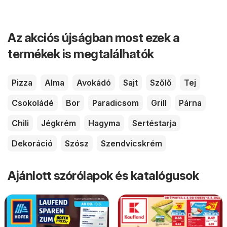
Az akciós újságban most ezek a
termékek is megtalálhatók
Pizza
Alma
Avokádó
Sajt
Szőlő
Tej
Csokoládé
Bor
Paradicsom
Grill
Párna
Chili
Jégkrém
Hagyma
Sertéstarja
Dekoráció
Szósz
Szendvicskrém
Ajánlott szórólapok és katalógusok