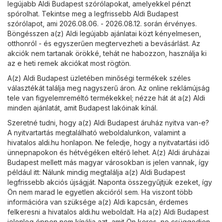
legújabb Aldi Budapest szórólapokat, amelyekkel pénzt
spórolhat. Tekintse meg a legfrissebb Aldi Budapest
szórólapot, ami 2026.08.06. - 2026.08.12. során érvényes.
Böngésszen a(z) Aldi legújabb ajánlatai közt kényelmesen,
otthonról - és egyszerűen megtervezheti a bevásárlást. Az
akciók nem tartanak örökké, tehát ne habozzon, használja ki
az e heti remek akciókat most rögtön.
A(z) Aldi Budapest üzletében minőségi termékek széles
választékát találja meg nagyszerű áron. Az online reklámújság
tele van figyelemreméltó termékekkel; nézze hát át a(z) Aldi
minden ajánlatát, amit Budapest lakóinak kínál.
Szeretné tudni, hogy a(z) Aldi Budapest áruház nyitva van-e?
A nyitvartartás megtalálható weboldalunkon, valamint a
hivatalos
aldi.hu
honlapon. Ne feledje, hogy a nyitvatartási idő
ünnepnapokon és hétvégéken eltérő lehet. A(z) Aldi áruházai
Budapest mellett más magyar városokban is jelen vannak, így
például itt: Nálunk mindig megtalálja a(z) Aldi Budapest
legfrissebb akciós újságját. Naponta összegyűjtjük ezeket, így
Ön nem marad le egyetlen akcióról sem. Ha viszont több
információra van szüksége a(z) Aldi kapcsán, érdemes
felkeresni a hivatalos
aldi.hu
weboldalt. Ha a(z) Aldi Budapest
jelenleg éppen nem kínálja azt, amit Ön keres, ne csüggedjen.