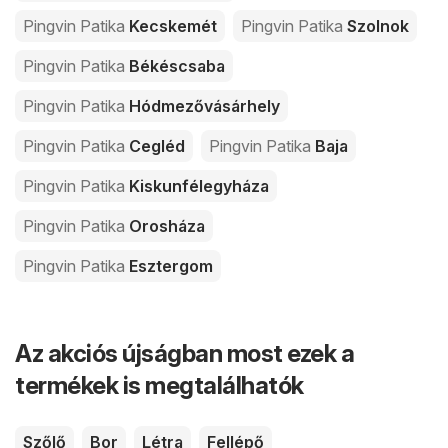
Pingvin Patika
Kecskemét
Pingvin Patika
Szolnok
Pingvin Patika
Békéscsaba
Pingvin Patika
Hódmezővásárhely
Pingvin Patika
Cegléd
Pingvin Patika
Baja
Pingvin Patika
Kiskunfélegyháza
Pingvin Patika
Orosháza
Pingvin Patika
Esztergom
Az akciós újságban most ezek a
termékek is megtalálhatók
Szőlő
Bor
Létra
Fellépő