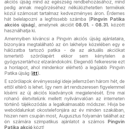
akciós újság mind az egészség rendbehozásához, mind
pedig annak megőrzéséhez nélkülözhetetlen termékek
közül számosat tartalmaz kedvezményes áron. Érdemes
hát belelapozni a legfrissebb számba (
Pingvin Patika
akciós újság
), amelynek akcióit
08.01. - 08.31.
között
használhatja ki.
Amennyiben kíváncsi a Pingvin akciós újság ajánlataira,
bizonyára megtalálható az ön lakhelye közelében egy e
hálózatba tartozó patika - de az aktuális akciókat
ismertető szórólapért ekkor sem kénytelen a
gyógyszertárhoz elzarándokolni. Elegendő felkeresnie ezt
a honlapot, ahol mindenkor elérhető a legújabb Pingvin
Patika újság (
itt
).
E szórólapok érvényességi ideje jellemzően három hét, de
ettől eltérő is lehet. Így nem árt rendszeresen figyelemmel
kísérni az új akciós kiadványok megjelenését. Erre mai
rohanó életvitelünk mellett nyilvánvalóan az interneten
történő tájékozódás a legalkalmasabb módszer. Hívja be
weboldalunkat okostelefonjára az év minden szakában,
hiszen nem csupán most, Augusztus folyamán találhat az
ön számára szimpatikus ajánlatot a számos
P
ingvin
Patika akció
közt!