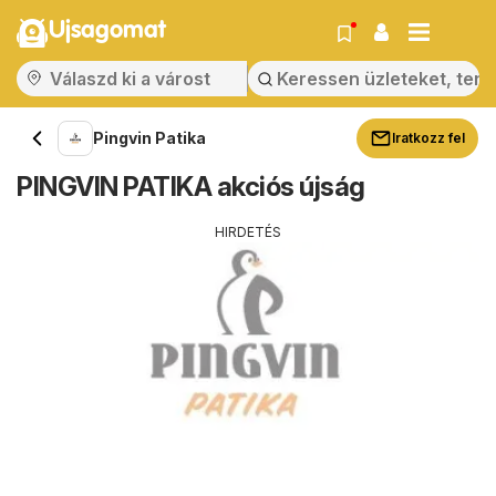
Ujsagomat
Pingvin Patika
Iratkozz fel
PINGVIN PATIKA akciós újság
HIRDETÉS