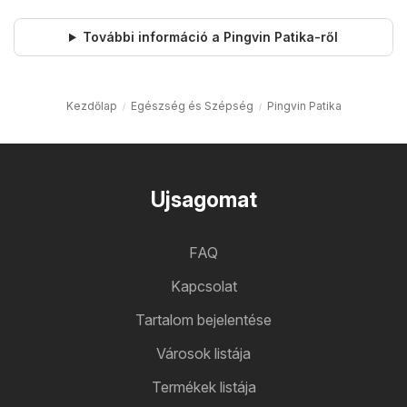
További információ a Pingvin Patika-ről
Kezdőlap
Egészség és Szépség
Pingvin Patika
Ujsagomat
FAQ
Kapcsolat
Tartalom bejelentése
Városok listája
Termékek listája