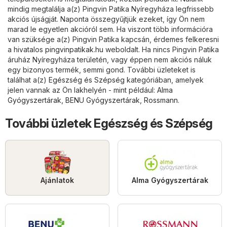
mindig megtalálja a(z) Pingvin Patika Nyíregyháza legfrissebb
akciós újságját. Naponta összegyűjtjük ezeket, így Ön nem
marad le egyetlen akcióról sem. Ha viszont több információra
van szüksége a(z) Pingvin Patika kapcsán, érdemes felkeresni
a hivatalos
pingvinpatikak.hu
weboldalt. Ha nincs Pingvin Patika
áruház Nyíregyháza területén, vagy éppen nem akciós náluk
egy bizonyos termék, semmi gond. További üzleteket is
találhat a(z)
Egészség és Szépség
kategóriában, amelyek
jelen vannak az Ön lakhelyén - mint például:
Alma
Gyógyszertárak
,
BENU Gyógyszertárak
,
Rossmann
.
További üzletek Egészség és Szépség
Ajánlatok
Alma Gyógyszertárak