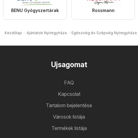
BENU Gyógyszertárak
Rossmann
Kezdőlap
Ajánlatok Nyíregyháza
Egészség és Szépség Nyíregyháza
Ujsagomat
FAQ
Kapcsolat
Tartalom bejelentése
Városok listája
Termékek listája