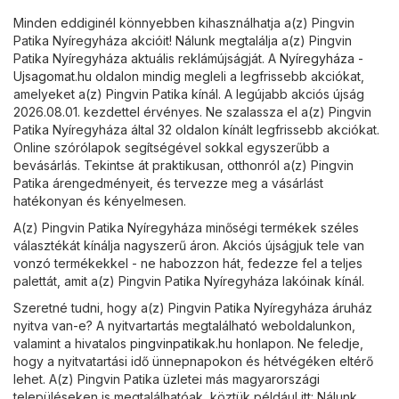
Minden eddiginél könnyebben kihasználhatja a(z) Pingvin
Patika Nyíregyháza akcióit! Nálunk megtalálja a(z) Pingvin
Patika Nyíregyháza aktuális reklámújságját. A
Nyíregyháza -
Ujsagomat.hu
oldalon mindig megleli a legfrissebb akciókat,
amelyeket a(z) Pingvin Patika kínál. A legújabb akciós újság
2026.08.01. kezdettel érvényes. Ne szalassza el a(z) Pingvin
Patika Nyíregyháza által 32 oldalon kínált legfrissebb akciókat.
Online szórólapok segítségével sokkal egyszerűbb a
bevásárlás. Tekintse át praktikusan, otthonról a(z) Pingvin
Patika árengedményeit, és tervezze meg a vásárlást
hatékonyan és kényelmesen.
A(z) Pingvin Patika Nyíregyháza minőségi termékek széles
választékát kínálja nagyszerű áron. Akciós újságjuk tele van
vonzó termékekkel - ne habozzon hát, fedezze fel a teljes
palettát, amit a(z) Pingvin Patika Nyíregyháza lakóinak kínál.
Szeretné tudni, hogy a(z) Pingvin Patika Nyíregyháza áruház
nyitva van-e? A nyitvartartás megtalálható weboldalunkon,
valamint a hivatalos
pingvinpatikak.hu
honlapon. Ne feledje,
hogy a nyitvatartási idő ünnepnapokon és hétvégéken eltérő
lehet. A(z) Pingvin Patika üzletei más magyarországi
településeken is megtalálhatóak, köztük például itt: Nálunk