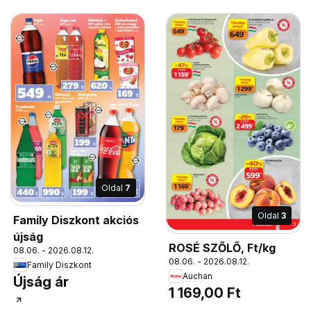
Oldal
7
Oldal
3
Family Diszkont akciós
újság
ROSÉ SZŐLŐ, Ft/kg
08.06. - 2026.08.12.
08.06. - 2026.08.12.
Family Diszkont
Auchan
Újság ár
1 169,00 Ft