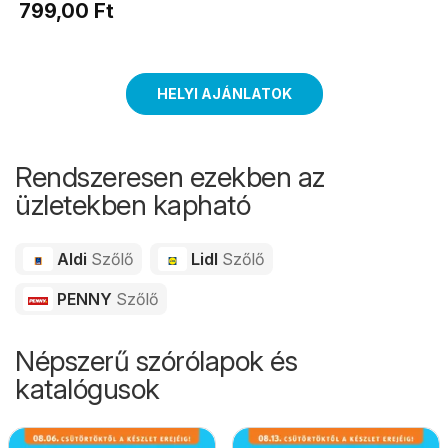
799,00 Ft
HELYI AJÁNLATOK
Rendszeresen ezekben az
üzletekben kapható
Aldi
Szőlő
Lidl
Szőlő
PENNY
Szőlő
Népszerű szórólapok és
katalógusok