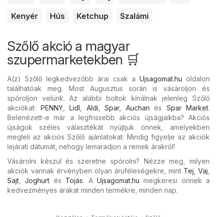
Kenyér
Hús
Ketchup
Szalámi
Szőlő akció a magyar
szupermarketekben 🛒
A(z) Szőlő legkedvezőbb árai csak a
Ujsagomat.hu
oldalon
találhatóak meg. Most Augusztus során is vásároljon és
spóroljon velünk. Az alábbi boltok kínálnak jelenleg Szőlő
akciókat:
PENNY
,
Lidl
,
Aldi
,
Spar
,
Auchan
és
Spar Market
.
Belenézett-e már a legfrissebb akciós újságjaikba? Akciós
újságok széles választékát nyújtjuk önnek, amelyekben
megleli az akciós Szőlő ajánlatokat: Mindig figyelje az akciók
lejárati dátumát, nehogy lemaradjon a remek árakról!
Vásárolni készül és szeretne spórolni? Nézze meg, milyen
akciók vannak érvényben olyan áruféleségekre, mint
Tej
,
Vaj
,
Sajt
,
Joghurt
és
Tojás
. A
Ujsagomat.hu
megkeresi önnek a
kedvezményes árakat minden termékre, minden nap.