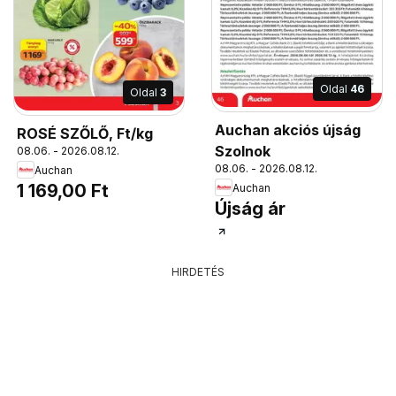
Oldal
46
Oldal
3
Auchan akciós újság
ROSÉ SZŐLŐ, Ft/kg
Szolnok
08.06. - 2026.08.12.
08.06. - 2026.08.12.
Auchan
1 169,00 Ft
Auchan
Újság ár
HIRDETÉS