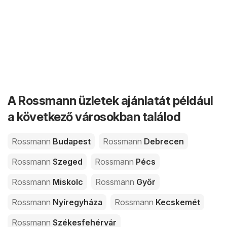
A Rossmann üzletek ajánlatát például
a következő városokban találod
Rossmann
Budapest
Rossmann
Debrecen
Rossmann
Szeged
Rossmann
Pécs
Rossmann
Miskolc
Rossmann
Győr
Rossmann
Nyíregyháza
Rossmann
Kecskemét
Rossmann
Székesfehérvár