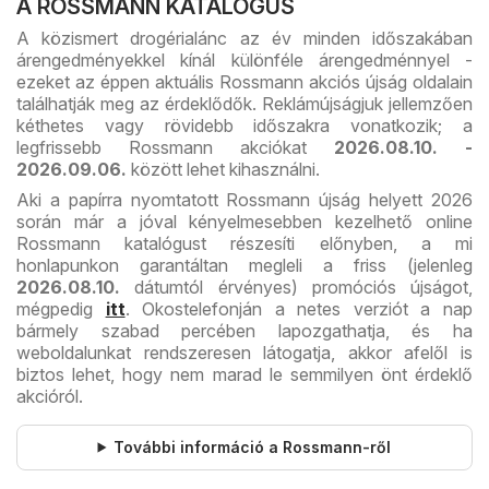
A ROSSMANN KATALÓGUS
A közismert drogérialánc az év minden időszakában
árengedményekkel kínál különféle árengedménnyel -
ezeket az éppen aktuális Rossmann akciós újság oldalain
találhatják meg az érdeklődők. Reklámújságjuk jellemzően
kéthetes vagy rövidebb időszakra vonatkozik; a
legfrissebb Rossmann akciókat
2026.08.10. -
2026.09.06.
között lehet kihasználni.
Aki a papírra nyomtatott Rossmann újság helyett 2026
során már a jóval kényelmesebben kezelhető online
Rossmann katalógust részesíti előnyben, a mi
honlapunkon garantáltan megleli a friss (jelenleg
2026.08.10.
dátumtól érvényes) promóciós újságot,
mégpedig
itt
. Okostelefonján a netes verziót a nap
bármely szabad percében lapozgathatja, és ha
weboldalunkat rendszeresen látogatja, akkor afelől is
biztos lehet, hogy nem marad le semmilyen önt érdeklő
akcióról.
További információ a Rossmann-ről