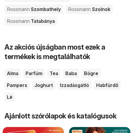
Rossmann
Szombathely
Rossmann
Szolnok
Rossmann
Tatabánya
Az akciós újságban most ezek a
termékek is megtalálhatók
Alma
Parfüm
Tea
Baba
Bögre
Pampers
Joghurt
Izzadásgátló
Habfürdő
Lé
Ajánlott szórólapok és katalógusok