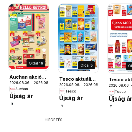
Oldal
16
Oldal
5
O
12.
Auchan akciós
Tesco aktuális
Tesco akt
2026.08.06. - 2026.08.12.
újság
2026.08.06. - 2026.08.12.
2026.08.06. -
akciós újság
akciós új
Auchan
Tesco
Tesco
Újság ár
Újság ár
Újság á
HIRDETÉS