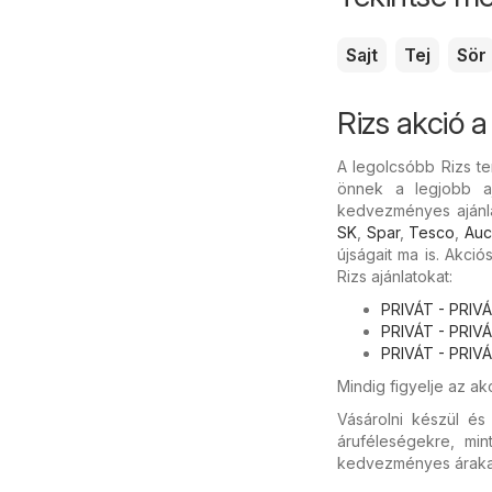
Sajt
Tej
Sör
Rizs akció
A legolcsóbb Rizs te
önnek a legjobb ajá
kedvezményes ajánla
SK
,
Spar
,
Tesco
,
Auc
újságait ma is. Akci
Rizs ajánlatokat:
PRIVÁT - PRIVÁT
PRIVÁT - PRIVÁ
PRIVÁT - PRIVÁT
Mindig figyelje az ak
Vásárolni készül é
áruféleségekre, mi
kedvezményes árakat