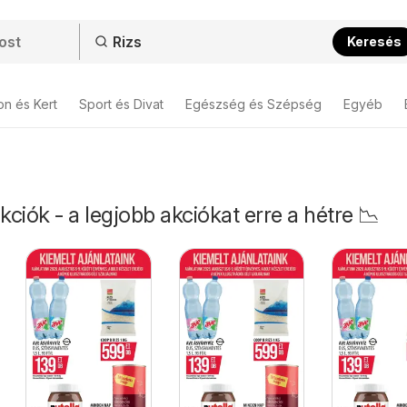
Keresés
on és Kert
Sport és Divat
Egészség és Szépség
Egyéb
kciók - a legjobb akciókat erre a hétre 📉