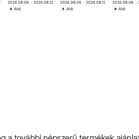
.
2026.08.06. - 2026.08.12.
2026.08.06. - 2026.08.12.
2026.08.06. - 
termékei
akciós újs
Aldi
Aldi
Aldi
g a további népszerű termékek ajánlata