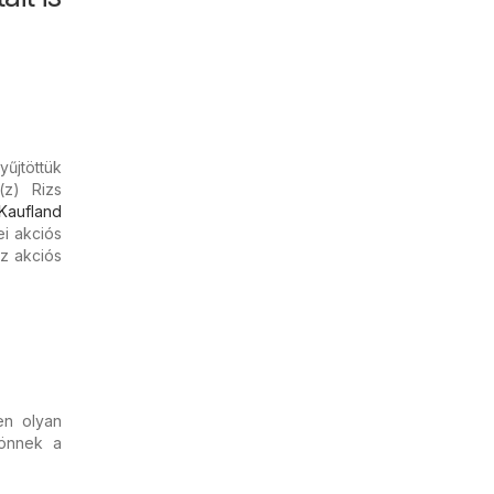
űjtöttük
(z) Rizs
Kaufland
i akciós
az akciós
en olyan
önnek a