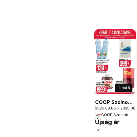
Oldal
5
COOP Szolnok
2026.08.06. - 2026.08.
akciós újság
COOP Szolnok
Monorierdő
Újság ár