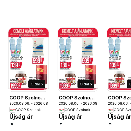
Oldal
5
Oldal
5
COOP Szolnok
COOP Szolnok
COOP Szo
12.
2026.08.06. - 2026.08.12.
2026.08.06. - 2026.08.12.
2026.08.06. -
akciós újság
akciós újság
akciós új
COOP Szolnok
COOP Szolnok
COOP Szo
Nagyszentjános
Szákszend
Székesfe
Újság ár
Újság ár
Újság á