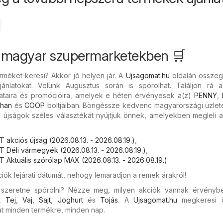
 a magyar szupermarketekben 🛒
rméket keresi? Akkor jó helyen jár. A
Ujsagomat.hu
oldalán összegy
nlatokat. Velünk Augusztus során is spórolhat. Találjon rá a
taira és promócióira, amelyek e héten érvényesek a(z)
PENNY
,
han
és
COOP
boltjaiban. Böngéssze kedvenc magyarországi üzlete
ós újságok széles választékát nyújtjuk önnek, amelyekben megleli 
 akciós újság (2026.08.13. - 2026.08.19.)
,
T Déli vármegyék (2026.08.13. - 2026.08.19.)
,
 Aktuális szórólap MAX (2026.08.13. - 2026.08.19.)
.
ciók lejárati dátumát, nehogy lemaradjon a remek árakról!
s szeretne spórolni? Nézze meg, milyen akciók vannak érvényb
nt
Tej
,
Vaj
,
Sajt
,
Joghurt
és
Tojás
. A
Ujsagomat.hu
megkeresi 
 minden termékre, minden nap.