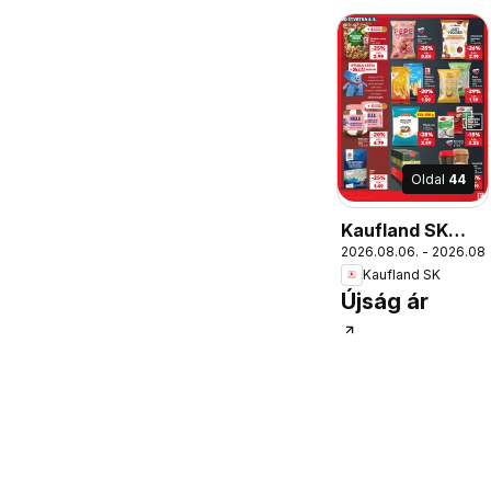
Oldal
44
Kaufland SK
2026.08.06. - 2026.08.
akciós újság
Kaufland SK
Újság ár