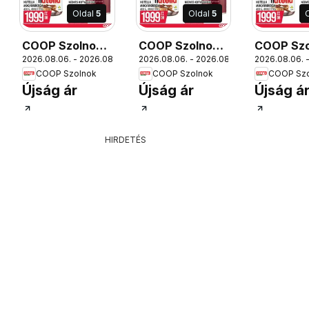
Oldal
5
Oldal
5
COOP Szolnok
COOP Szolnok
COOP Szo
12.
2026.08.06. - 2026.08.12.
2026.08.06. - 2026.08.12.
2026.08.06. -
akciós újság
akciós újság
akciós új
COOP Szolnok
COOP Szolnok
COOP Szo
Debrecen
Békésszentandrás
Gyöngyö
Újság ár
Újság ár
Újság á
HIRDETÉS