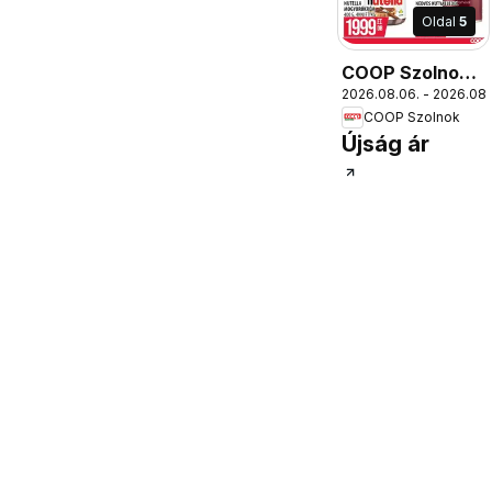
Oldal
5
COOP Szolnok
2026.08.06. - 2026.08.
akciós újság
COOP Szolnok
Szolnok
Újság ár