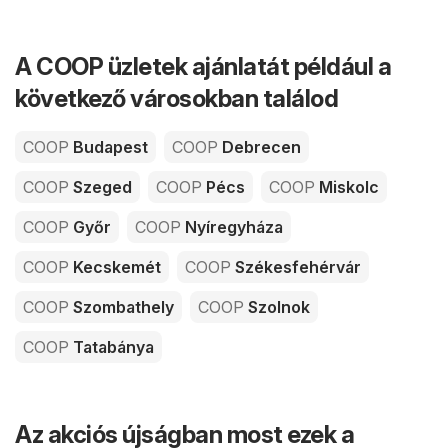
A COOP üzletek ajánlatát például a
következő városokban találod
COOP
Budapest
COOP
Debrecen
COOP
Szeged
COOP
Pécs
COOP
Miskolc
COOP
Győr
COOP
Nyíregyháza
COOP
Kecskemét
COOP
Székesfehérvár
COOP
Szombathely
COOP
Szolnok
COOP
Tatabánya
Az akciós újságban most ezek a