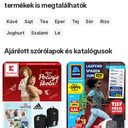
termékek is megtalálhatók
Kávé
Sajt
Tea
Eper
Tej
Sör
Rizs
Joghurt
Szalámi
Lé
Ajánlott szórólapok és katalógusok