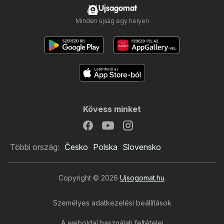
Ujsagomat
Minden újság egy helyen
Kövess minket
Többi ország:
Česko
Polska
Slovensko
Copyright © 2026
Ujsogomat.hu
.
Személyes adatkezelési beállítások
COOP újság
A weboldal használati feltételei