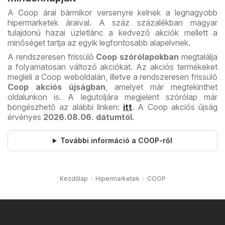
A Coop árai bármikor versenyre kelnek a legnagyobb
hipermarketek áraival. A száz százalékban magyar
tulajdonú hazai üzletlánc a kedvező akciók mellett a
minőséget tartja az egyik legfontosabb alapelvnek.
A rendszeresen frissülő
Coop szórólapokban
megtalálja
a folyamatosan változó akciókat. Az akciós termékeket
megleli a Coop weboldalán, illetve a rendszeresen frissülő
Coop akciós újságban
, amelyet már megtekinthet
oldalunkon is. A legutoljára megjelent szórólap már
böngészhető az alábbi linken:
itt
. A Coop akciós újság
érvényes
2026.08.06. dátumtól.
További információ a COOP-ről
Kezdőlap
Hipermarketek
COOP