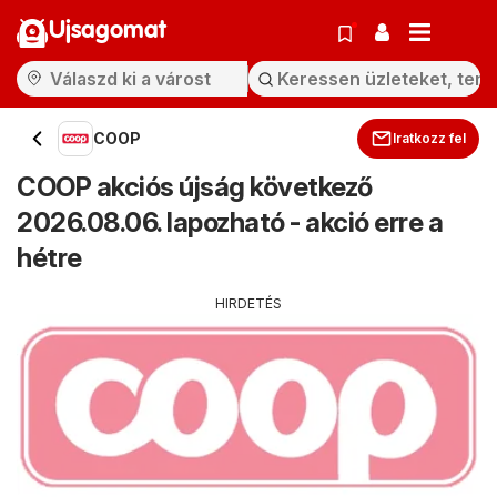
Ujsagomat
COOP
Iratkozz fel
COOP akciós újság következő
2026.08.06. lapozható - akció erre a
hétre
HIRDETÉS