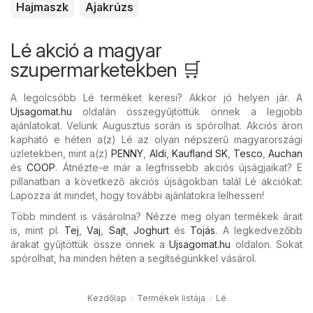
Hajmaszk
Ajakrúzs
Lé akció a magyar
szupermarketekben 🛒
A legolcsóbb Lé terméket keresi? Akkor jó helyen jár. A
Ujsagomat.hu
oldalán összegyűjtöttük önnek a legjobb
ajánlatokat. Velünk Augusztus során is spórolhat. Akciós áron
kapható e héten a(z) Lé az olyan népszerű magyarországi
üzletekben, mint a(z)
PENNY
,
Aldi
,
Kaufland SK
,
Tesco
,
Auchan
és
COOP
. Átnézte-e már a legfrissebb akciós újságjaikat? E
pillanatban a következő akciós újságokban talál Lé akciókat:
Lapozza át mindet, hogy további ajánlatokra lelhessen!
Több mindent is vásárolna? Nézze meg olyan termékek árait
is, mint pl.
Tej
,
Vaj
,
Sajt
,
Joghurt
és
Tojás
. A legkedvezőbb
árakat gyűjtöttük össze önnek a
Ujsagomat.hu
oldalon. Sokat
spórolhat, ha minden héten a segítségünkkel vásárol.
Kezdőlap
Termékek listája
Lé