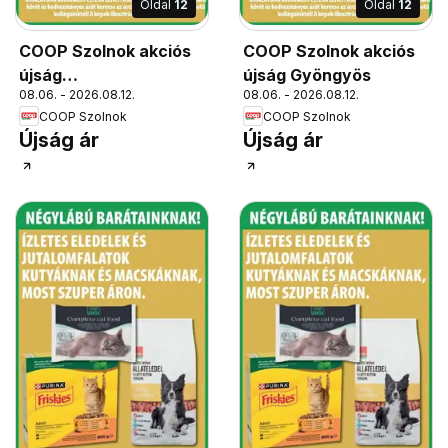
Oldal
12
Oldal
12
COOP Szolnok akciós
COOP Szolnok akciós
újság
újság Gyöngyös
08.06. - 2026.08.12.
08.06. - 2026.08.12.
Békésszentandrás
COOP Szolnok
COOP Szolnok
Újság ár
Újság ár