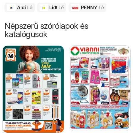
Aldi
Lé
Lidl
Lé
PENNY
Lé
Népszerű szórólapok és
katalógusok