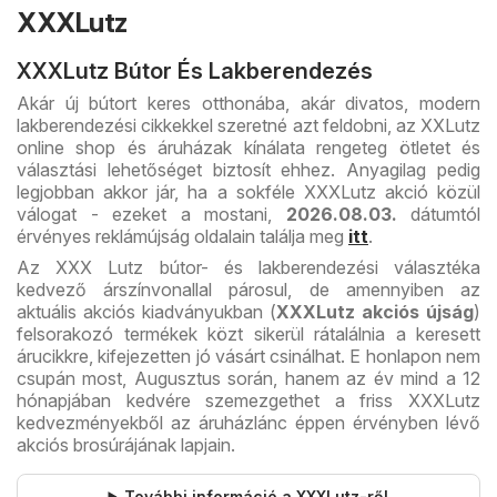
XXXLutz
XXXLutz Bútor És Lakberendezés
Akár új bútort keres otthonába, akár divatos, modern
lakberendezési cikkekkel szeretné azt feldobni, az XXLutz
online shop és áruházak kínálata rengeteg ötletet és
választási lehetőséget biztosít ehhez. Anyagilag pedig
legjobban akkor jár, ha a sokféle XXXLutz akció közül
válogat - ezeket a mostani,
2026.08.03.
dátumtól
érvényes reklámújság oldalain találja meg
itt
.
Az XXX Lutz bútor- és lakberendezési választéka
kedvező árszínvonallal párosul, de amennyiben az
aktuális akciós kiadványukban (
XXXLutz akciós újság
)
felsorakozó termékek közt sikerül rátalálnia a keresett
árucikkre, kifejezetten jó vásárt csinálhat. E honlapon nem
csupán most, Augusztus során, hanem az év mind a 12
hónapjában kedvére szemezgethet a friss XXXLutz
kedvezményekből az áruházlánc éppen érvényben lévő
akciós brosúrájának lapjain.
További információ a XXXLutz-ről