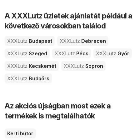
A XXXLutz üzletek ajánlatát például a
következő városokban találod
XXXLutz
Budapest
XXXLutz
Debrecen
XXXLutz
Szeged
XXXLutz
Pécs
XXXLutz
Győr
XXXLutz
Kecskemét
XXXLutz
Sopron
XXXLutz
Budaörs
Az akciós újságban most ezek a
termékek is megtalálhatók
Kerti bútor