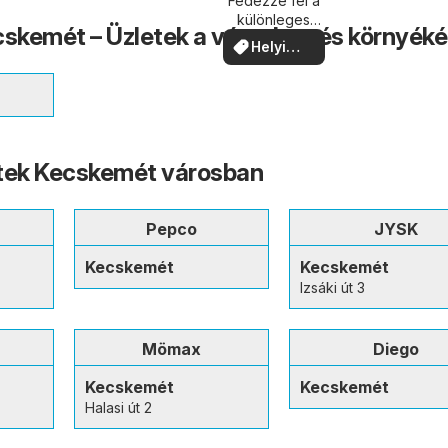
közelében
Fedezze fel a
különleges
skemét – Üzletek a városban és környék
ajánlatokat
Helyi
ajánlatok
etek Kecskemét városban
Pepco
JYSK
Kecskemét
Kecskemét
Izsáki út 3
Mömax
Diego
Kecskemét
Kecskemét
Halasi út 2