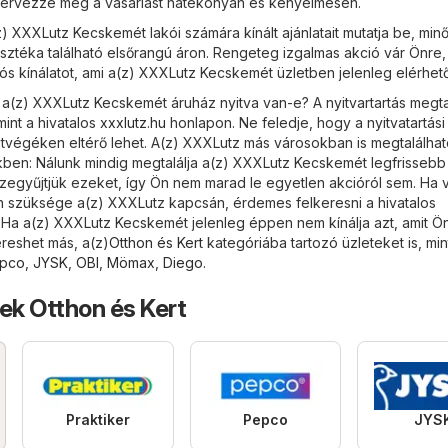
tervezze meg a vásárlást hatékonyan és kényelmesen.
) XXXLutz Kecskemét lakói számára kínált ajánlatait mutatja be, min
sztéka található elsőrangú áron. Rengeteg izgalmas akció vár Önre,
iós kínálatot, ami a(z) XXXLutz Kecskemét üzletben jelenleg elérhető
 a(z) XXXLutz Kecskemét áruház nyitva van-e? A nyitvartartás megta
int a hivatalos
xxxlutz.hu
honlapon. Ne feledje, hogy a nyitvatartási
égéken eltérő lehet. A(z) XXXLutz más városokban is megtalálható
ben: Nálunk mindig megtalálja a(z) XXXLutz Kecskemét legfrissebb
szegyűjtjük ezeket, így Ön nem marad le egyetlen akcióról sem. Ha 
n szüksége a(z) XXXLutz kapcsán, érdemes felkeresni a hivatalos
 Ha a(z) XXXLutz Kecskemét jelenleg éppen nem kínálja azt, amit Ö
reshet más, a(z)
Otthon és Kert
kategóriába tartozó üzleteket is, min
pco
,
JYSK
,
OBI
,
Mömax
,
Diego
.
ek Otthon és Kert
Praktiker
Pepco
JYS