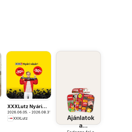
XXXLutz Nyári
.
2026.06.05. - 2026.08.31.
vásár
Ajánlatok
XXXLutz
a