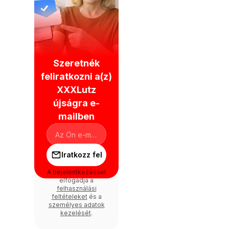
Szeretnék
feliratkozni a(z)
XXXLutz
újságra e-
mailben
Iratkozz fel
A bejelentkezéssel
elfogadja a
felhasználási
feltételeket
és a
személyes adatok
kezelését
.