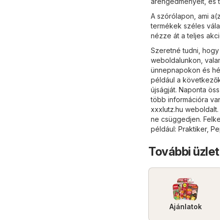
árengedményeit, és 
A szórólapon, ami a(z
termékek széles vála
nézze át a teljes akc
Szeretné tudni, hogy
weboldalunkon, valam
ünnepnapokon és hétv
például a következők
újságját. Naponta ös
több információra va
xxxlutz.hu
weboldalt.
ne csüggedjen. Felke
például:
Praktiker
,
Pe
További üzlet
Ajánlatok