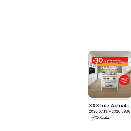
XXXLutz Aktuális
2026.07.13. - 2026.08.16
szórólap
XXXLutz