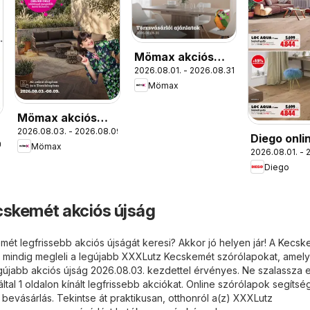
Mömax akciós
2026.08.01. - 2026.08.31.
újság
Mömax
Mömax akciós
2026.08.03. - 2026.08.09.
újság
Diego onli
0.
Mömax
2026.08.01. - 
katalógus
Diego
skemét akciós újság
ét legfrissebb akciós újságát keresi? Akkor jó helyen jár! A
Kecske
 mindig megleli a legújabb XXXLutz Kecskemét szórólapokat, amel
egújabb akciós újság 2026.08.03. kezdettel érvényes. Ne szalassza e
al 1 oldalon kínált legfrissebb akciókat. Online szórólapok segítsé
bevásárlás. Tekintse át praktikusan, otthonról a(z) XXXLutz