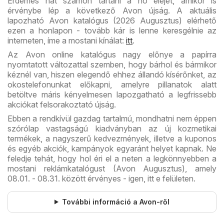
Érdemes hát számon tartani a hó elejét, amikor is
érvénybe lép a következő Avon újság. A aktuális
lapozható Avon katalógus (2026 Augusztus) elérhető
ezen a honlapon - tovább kár is lenne keresgélnie az
interneten, íme a mostani kínálat:
itt
.
Az Avon online katalógus nagy előnye a papírra
nyomtatott változattal szemben, hogy bárhol és bármikor
kéznél van, hiszen elegendő ehhez állandó kísérőnket, az
okostelefonunkat előkapni, amelyre pillanatok alatt
betöltve máris kényelmesen lapozgatható a legfrissebb
akciókat felsorakoztató újság.
Ebben a rendkívül gazdag tartalmú, mondhatni nem éppen
szórólap vastagságú kiadványban az új kozmetikai
termékek, a nagyszerű kedvezmények, illetve a kuponos
és egyéb akciók, kampányok egyaránt helyet kapnak. Ne
feledje tehát, hogy hol éri el a neten a legkönnyebben a
mostani reklámkatalógust (Avon Augusztus), amely
08.01. - 08.31. között érvényes - igen, itt e felületen.
További információ a Avon-ről