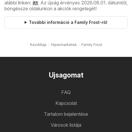
alábbi linken:
itt
. Az újság érvényes 2026.08.01. dátumtól,
böngéssze oldalunkon a akciók rengetegét!
További információ a Family Frost-ről
Kezdőlap
Hipermarketek
Family Frost
Ujsagomat
FAQ
Kapcsolat
Tartalom bejelentése
Városok listája