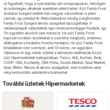
rá figyelmét, hogy a nyitvatartási idő ünnepnapokon, hétvégén
és különleges alkalmak esetében eltérő lehet. A(z) Family Frost
áruházai Szeged mellett más magyar városokban is jelen
vannak, így például itt: Weboldalunkon mindig a legfrissebb
Family Frost Szeged akciós újságokat lapozgathatja. A
reklámújságok választékát napi rendszerességgel frissítjük, így
Ön egyetlen akcióról sem marad le. Ha a(z) Family Frost
kapcsán további részleteket is szeretne megtudni, érdemes
ellátogatnia a hivatalos
frost.hu
honlapra. Ha a(z) Family Frost
kínálatában nem szerepel, amit Ön keres, ne aggódjon.
Válasszon ki egy másik üzletet a lakhelyén találhatóak közül
a(z)
Hipermarketek
kategóriában:
Tesco
,
Aldi
,
Auchan
,
Reál
,
COOP
,
CBA
,
Ecofamily
,
CBA Príma
,
Goods Market
,
Spar Market
,
Spar
,
Metro
. Nézze át akciós újságjaikat, mert ezekben akár
még kedvezőbb ajánlatokra bukkanhat.
További üzletek Hipermarketek