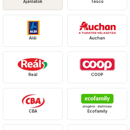
Ajánlatok
Tesco
Aldi
Auchan
Reál
COOP
CBA
Ecofamily