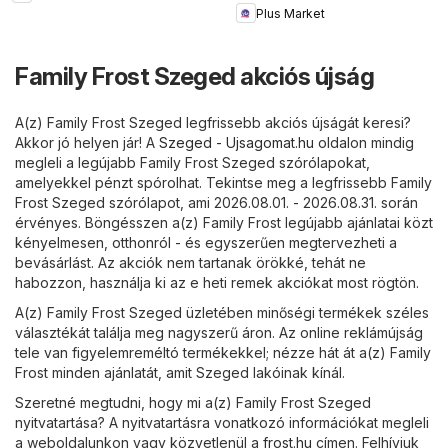
Plus Market
Family Frost Szeged akciós újság
A(z) Family Frost Szeged legfrissebb akciós újságát keresi?
Akkor jó helyen jár! A
Szeged - Ujsagomat.hu
oldalon mindig
megleli a legújabb Family Frost Szeged szórólapokat,
amelyekkel pénzt spórolhat. Tekintse meg a legfrissebb Family
Frost Szeged szórólapot, ami 2026.08.01. - 2026.08.31. során
érvényes. Böngésszen a(z) Family Frost legújabb ajánlatai közt
kényelmesen, otthonról - és egyszerűen megtervezheti a
bevásárlást. Az akciók nem tartanak örökké, tehát ne
habozzon, használja ki az e heti remek akciókat most rögtön.
A(z) Family Frost Szeged üzletében minőségi termékek széles
választékát találja meg nagyszerű áron. Az online reklámújság
tele van figyelemreméltó termékekkel; nézze hát át a(z) Family
Frost minden ajánlatát, amit Szeged lakóinak kínál.
Szeretné megtudni, hogy mi a(z) Family Frost Szeged
nyitvatartása? A nyitvatartásra vonatkozó információkat megleli
a weboldalunkon vagy közvetlenül a
frost.hu
címen. Felhívjuk