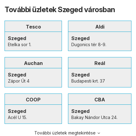
További üzletek Szeged városban
Tesco
Aldi
Szeged
Szeged
Etelka sor 1.
Dugonics tér 8-9.
Auchan
Reál
Szeged
Szeged
Zápor Út 4
Budapesti krt. 37
COOP
CBA
Szeged
Szeged
Acél U 15.
Bakay Nándor Utca 24.
További üzletek megtekintése