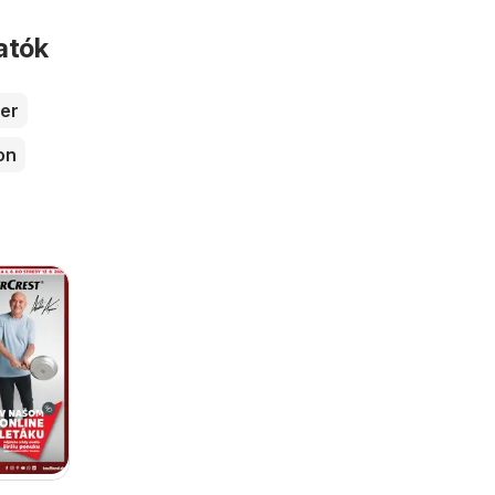
atók
er
on