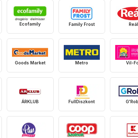
Ecofamily
Family Frost
Reá
Goods Market
Metro
Vil-F
ÁRKLUB
FullDiszkont
G'Ro