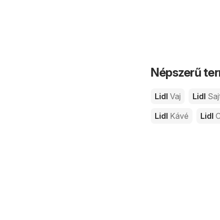
Népszerű ter
Lidl
Vaj
Lidl
Saj
Lidl
Kávé
Lidl
C