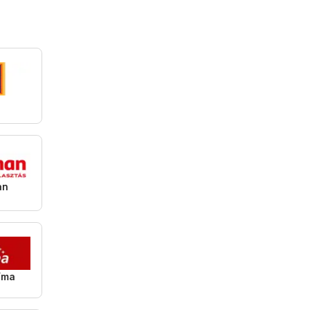
an
íma