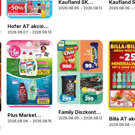
Kaufland SK
Kaufland 
2026.08.06. - 2026.08.12.
2026.08.06. - 
akciós újság
Nonfood a
újság
Hofer AT akciós
.
2026.08.07. - 2026.08.13.
újság
Family Diszkont
Plus Market
Billa AT ak
2026.08.06. - 2026.08.12.
akciós újság
2026.08.06. - 2026.08.15.
akciós újság
2026.08.06. - 
újság
.