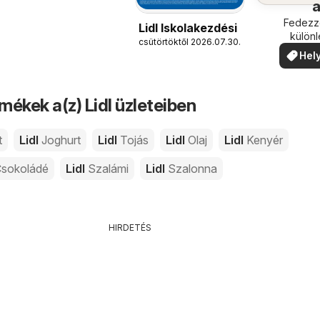
köze
Fedezze
Lidl Iskolakezdési
külön
csütörtöktől 2026.07.30.
ajánla
Hely
ajá
mékek a(z) Lidl üzleteiben
t
Lidl
Joghurt
Lidl
Tojás
Lidl
Olaj
Lidl
Kenyér
sokoládé
Lidl
Szalámi
Lidl
Szalonna
HIRDETÉS