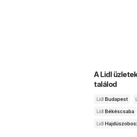
A Lidl üzlete
találod
Lidl
Budapest
L
Lidl
Békéscsaba
Lidl
Hajdúszobos