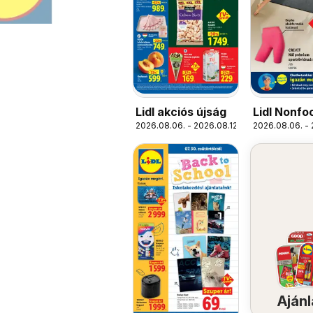
Lidl akciós újság
Lidl Nonfo
2026.08.06. - 2026.08.12.
2026.08.06. - 
kínálatunk
Ajánl