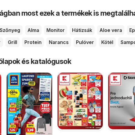
ságban most ezek a termékek is megtalálh
Szőnyeg
Alma
Monitor
Hátizsák
Aloe vera
Ep
r
Grill
Protein
Narancs
Pulóver
Kötél
Samp
rólapok és katalógusok