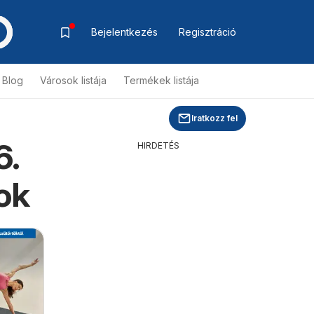
Bejelentkezés
Regisztráció
Blog
Városok listája
Termékek listája
Iratkozz fel
6.
HIRDETÉS
ok