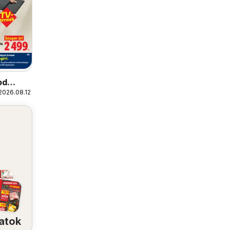
od
2026.08.12.
atok