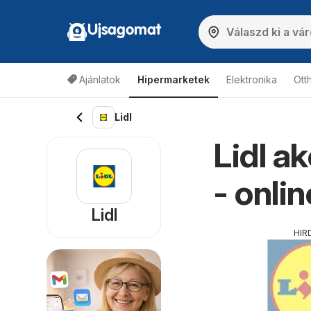
Ujsagomat
Ajánlatok
Hipermarketek
Elektronika
Ott
Lidl
Lidl a
- onli
Lidl
HIR