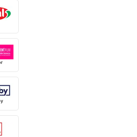
l
or
by