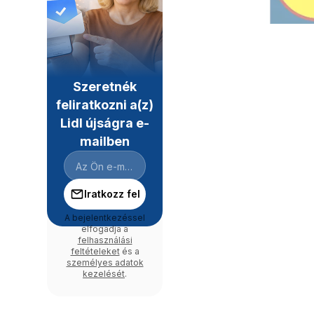
Szeretnék
feliratkozni a(z)
Lidl újságra e-
mailben
Iratkozz fel
A bejelentkezéssel
elfogadja a
felhasználási
feltételeket
és a
személyes adatok
kezelését
.