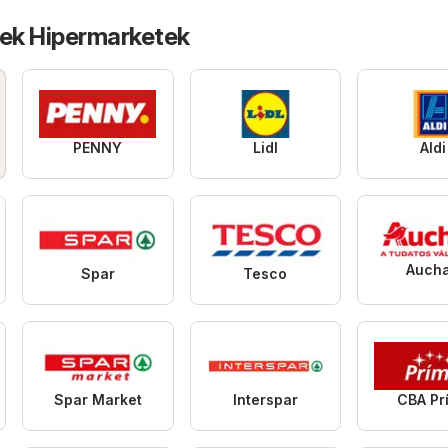
tek Hipermarketek
PENNY
Lidl
Aldi
Auch
Spar
Tesco
Spar Market
Interspar
CBA Pr