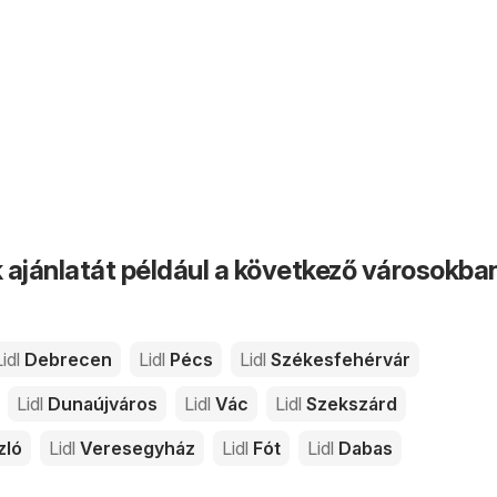
k ajánlatát például a következő városokba
idl
Debrecen
Lidl
Pécs
Lidl
Székesfehérvár
Lidl
Dunaújváros
Lidl
Vác
Lidl
Szekszárd
zló
Lidl
Veresegyház
Lidl
Fót
Lidl
Dabas