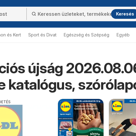
Keresés
hon és Kert
Sport és Divat
Egészség és Szépség
Egyéb
kciós újság 2026.08.0
ne katalógus, szórólap
DETÉS