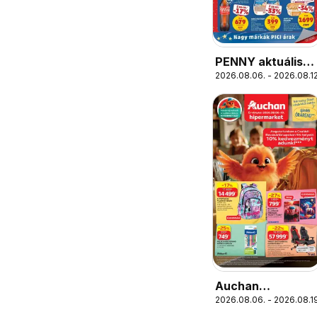
PENNY aktuális
2026.08.06. - 2026.08.12
akciós újság
Auchan
2026.08.06. - 2026.08.19
Iskolakezdés