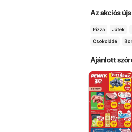
Az akciós új
Pizza
Játék
Csokoládé
Bo
Ajánlott szó