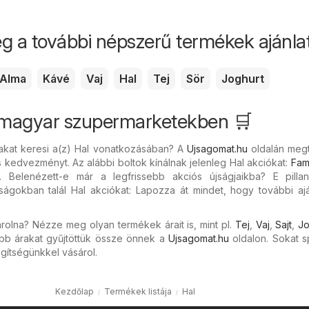
g a további népszerű termékek ajánlata
Alma
Kávé
Vaj
Hal
Tej
Sör
Joghurt
a magyar szupermarketekben 🛒
akat keresi a(z) Hal vonatkozásában? A
Ujsagomat.hu
oldalán megt
s kedvezményt. Az alábbi boltok kínálnak jelenleg Hal akciókat:
Fami
. Belenézett-e már a legfrissebb akciós újságjaikba? E pilla
ságokban talál Hal akciókat: Lapozza át mindet, hogy további ajá
rolna? Nézze meg olyan termékek árait is, mint pl.
Tej
,
Vaj
,
Sajt
,
Jo
bb árakat gyűjtöttük össze önnek a
Ujsagomat.hu
oldalon. Sokat s
gítségünkkel vásárol.
Kezdőlap
Termékek listája
Hal