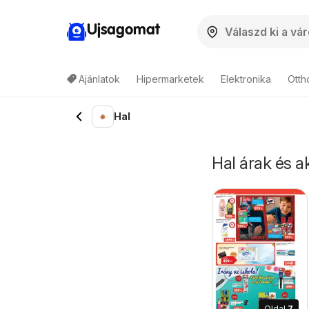
Ujsagomat
Ajánlatok
Hipermarketek
Elektronika
Otth
Hal
Hal árak és ak
Oldal
7