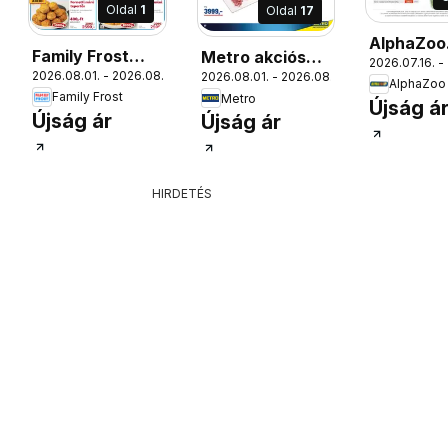
Oldal
1
Oldal
17
AlphaZoo
Family Frost
Metro akciós
2026.07.16. -
akciós új
9.
2026.08.01. - 2026.08.31.
2026.08.01. - 2026.08.31.
akciós újság
újság
AlphaZoo
Family Frost
Metro
Újság á
Újság ár
Újság ár
HIRDETÉS