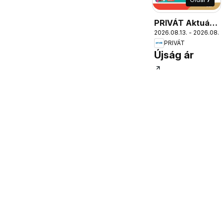
PRIVÁT Aktuális
2026.08.13. - 2026.08.1
szórólap MAX
PRIVÁT
Újság ár