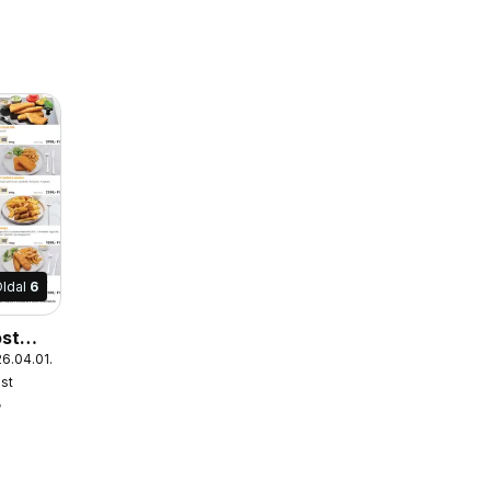
ldal
6
ost
6.04.01.
s
ost
r