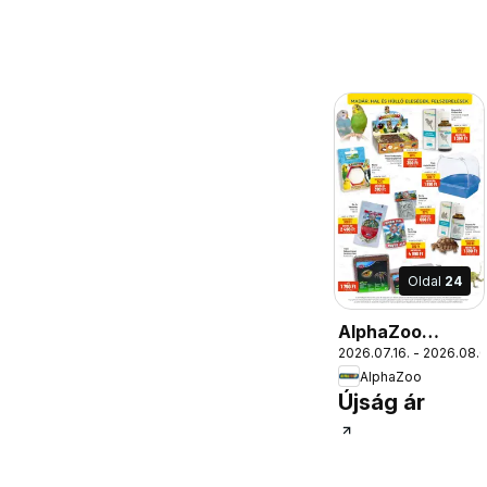
Oldal
24
AlphaZoo
2026.07.16. - 2026.08.
akciós újság
AlphaZoo
Újság ár