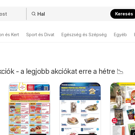
Keresés
on és Kert
Sport és Divat
Egészség és Szépség
Egyéb
ciók - a legjobb akciókat erre a hétre 📉
O