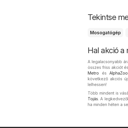
Tekintse me
Mosogatógép
Hal akció 
A legalacsonyabb ár
összes friss akciót é
Metro
és
AlphaZoo
következő akciós új
lelhessen!
Több mindent is vásá
Tojás
. A legkedvező
ha minden héten a se