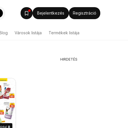
Bejelentkezés
Regisztráció
Blog
Városok listája
Termékek listája
HIRDETÉS
ldal
8