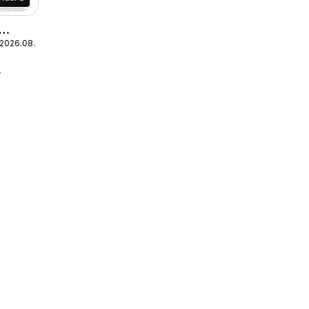
 2026.08.09.
ság
r