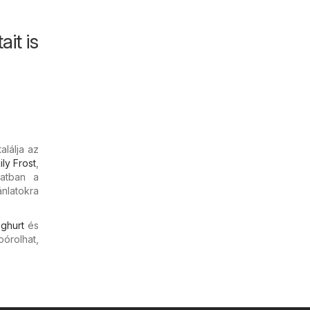
it is
alálja az
ly Frost
,
natban a
nlatokra
ghurt
és
pórolhat,