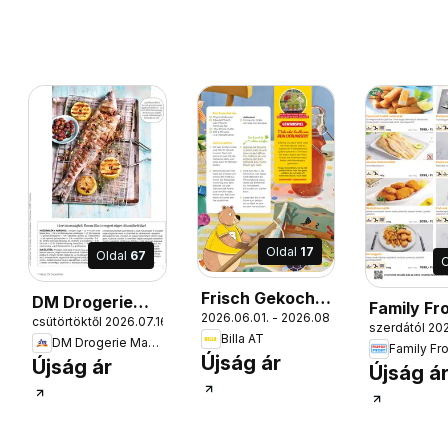
Oldal
17
Oldal
67
O
Frisch Gekocht
DM Drogerie
Family Fr
2026.06.01. - 2026.08.31.
Kids Magazin
csütörtöktől 2026.07.16.
Markt Active
09.
szerdától 202
Katalógu
Billa AT
DM Drogerie Markt
Beauty
Family Fr
Újság ár
Újság ár
Újság á
2026/07-08