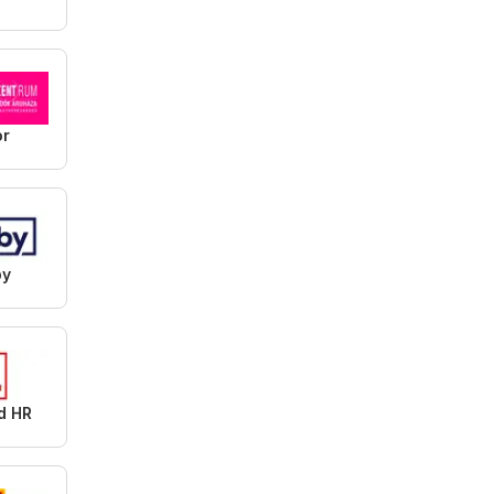
or
by
d HR