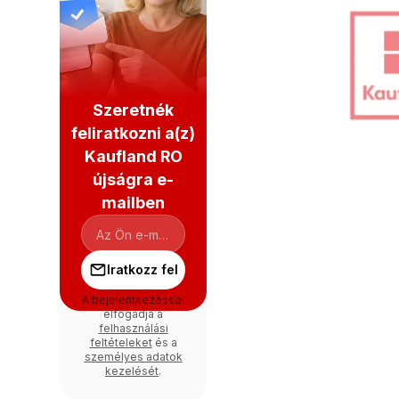
Szeretnék
feliratkozni a(z)
Kaufland RO
újságra e-
mailben
Iratkozz fel
A bejelentkezéssel
elfogadja a
felhasználási
feltételeket
és a
személyes adatok
kezelését
.