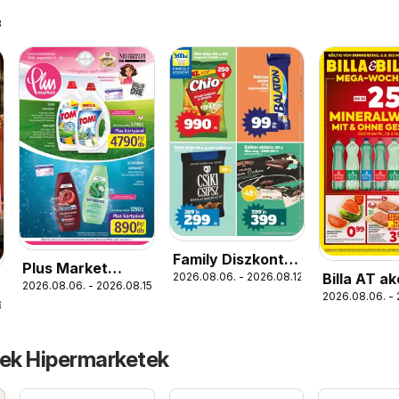
.
Family Diszkont
Plus Market
Billa AT ak
2026.08.06. - 2026.08.12.
akciós újság
2026.08.06. - 2026.08.15.
akciós újság
2026.08.06. - 
újság
.
tek Hipermarketek