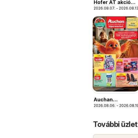
Hofer AT akciós
2026.08.07. - 2026.08.13
újság
Auchan
2026.08.06. - 2026.08.19
Iskolakezdés
ajánlatok
További üzle