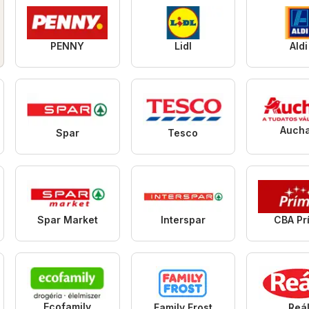
PENNY
Lidl
Aldi
Auch
Spar
Tesco
Spar Market
Interspar
CBA Pr
Ecofamily
Family Frost
Reá