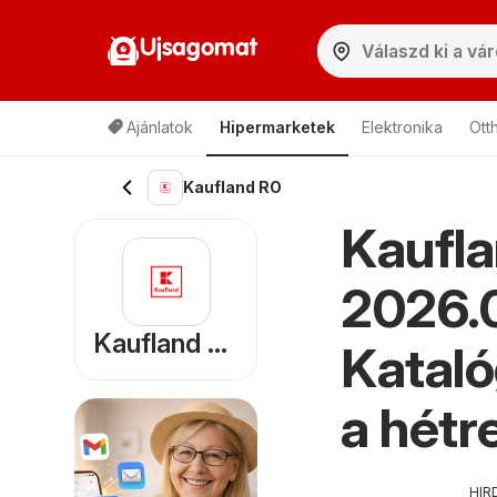
Ujsagomat
Ajánlatok
Hipermarketek
Elektronika
Ott
Kaufland RO
Kaufla
2026.0
Kaufland RO
Kataló
a hétr
HIR