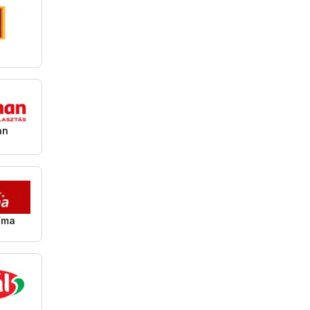
an
íma
l