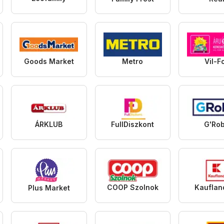
Goods Market
Metro
Vil-F
ÁRKLUB
FullDiszkont
G'Ro
COOP Szolnok
Kauflan
Plus Market