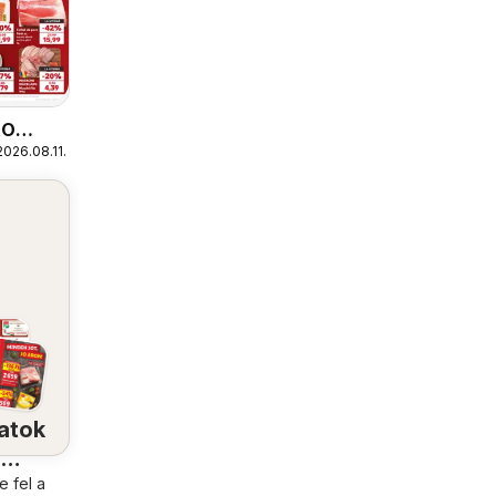
RO
2026.08.11.
atok
a
lében
 fel a