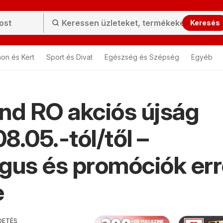
Keresés
hon és Kert
Sport és Divat
Egészség és Szépség
Egyéb
nd RO akciós újság
8.05.-tól/től –
gus és promóciók er
e
DETÉS