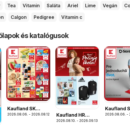
y
Tea
Vitamin
Saláta
Ariel
Lime
Vegán
Co
en
Calgon
Pedigree
Vitamin c
rólapok és katalógusok
Kaufland SK
Kaufland 
Kaufland HR
2026.08.06. - 2026.08.12.
2026.08.06. - 
akciós újság
Nonfood a
2026.08.10. - 2026.09.13.
akciós újság
újság