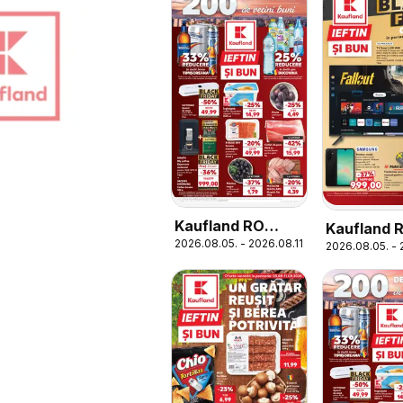
Kaufland RO
Kaufland 
2026.08.05. - 2026.08.11.
akciós újság
2026.08.05. - 
București