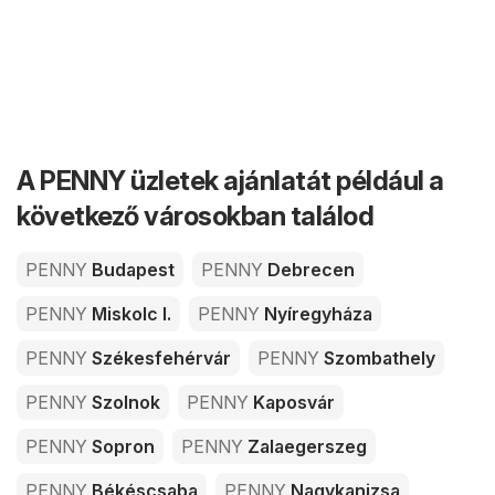
A PENNY üzletek ajánlatát például a
következő városokban találod
PENNY
Budapest
PENNY
Debrecen
PENNY
Miskolc I.
PENNY
Nyíregyháza
PENNY
Székesfehérvár
PENNY
Szombathely
PENNY
Szolnok
PENNY
Kaposvár
PENNY
Sopron
PENNY
Zalaegerszeg
PENNY
Békéscsaba
PENNY
Nagykanizsa