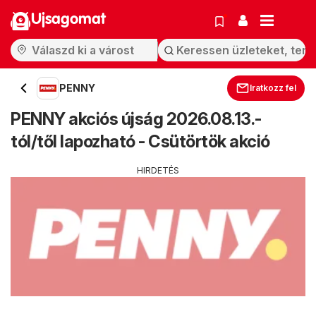
Ujsagomat
PENNY
Iratkozz fel
PENNY akciós újság 2026.08.13.-
tól/től lapozható - Csütörtök akció
HIRDETÉS