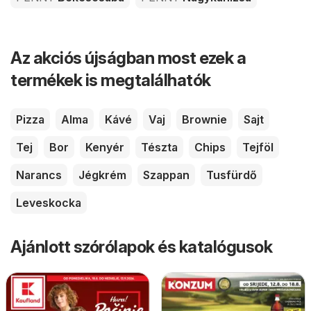
Az akciós újságban most ezek a
termékek is megtalálhatók
Pizza
Alma
Kávé
Vaj
Brownie
Sajt
Tej
Bor
Kenyér
Tészta
Chips
Tejföl
Narancs
Jégkrém
Szappan
Tusfürdő
Leveskocka
Ajánlott szórólapok és katalógusok