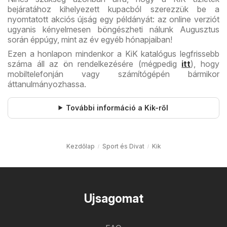
bejáratához kihelyezett kupacból szerezzük be a
nyomtatott akciós újság egy példányát: az online verziót
ugyanis kényelmesen böngészheti nálunk Augusztus
során éppúgy, mint az év egyéb hónapjaiban!
Ezen a honlapon mindenkor a KiK katalógus legfrissebb
száma áll az ön rendelkezésére (mégpedig
itt
), hogy
mobiltelefonján vagy számítógépén bármikor
áttanulmányozhassa.
További információ a Kik-ről
Kezdőlap
Sport és Divat
Kik
Ujsagomat