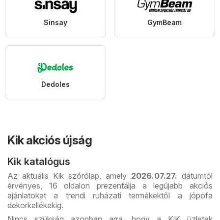
Sinsay
GymBeam
Dedoles
Kik akciós újság
Kik katalógus
Az aktuális Kik szórólap, amely
2026.07.27.
dátumtól
érvényes, 16 oldalon prezentálja a legújabb akciós
ajánlatokat a trendi ruházati termékektől a jópofa
dekorkellékekig.
Nincs szükség azonban arra, hogy a KiK üzletek