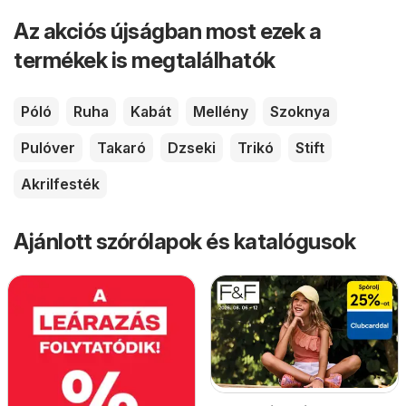
Az akciós újságban most ezek a
termékek is megtalálhatók
Póló
Ruha
Kabát
Mellény
Szoknya
Pulóver
Takaró
Dzseki
Trikó
Stift
Akrilfesték
Ajánlott szórólapok és katalógusok