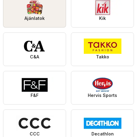
Ajánlatok
Kik
C&A
Takko
F&F
Hervis Sports
CCC
Decathlon