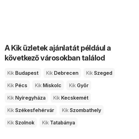
A Kik üzletek ajánlatát például a
következő városokban találod
Kik
Budapest
Kik
Debrecen
Kik
Szeged
Kik
Pécs
Kik
Miskolc
Kik
Győr
Kik
Nyíregyháza
Kik
Kecskemét
Kik
Székesfehérvár
Kik
Szombathely
Kik
Szolnok
Kik
Tatabánya