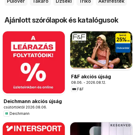
Pulóver
Takaró
Dzseki
Trikó
Akrilfesték
Ajánlott szórólapok és katalógusok
F&F akciós újság
08.06. - 2026.08.12.
F&F
Deichmann akciós újság
csütörtöktől 2026.08.06.
Deichmann