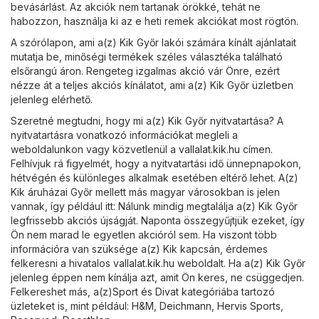
bevásárlást. Az akciók nem tartanak örökké, tehát ne
habozzon, használja ki az e heti remek akciókat most rögtön.
A szórólapon, ami a(z) Kik Győr lakói számára kínált ajánlatait
mutatja be, minőségi termékek széles választéka található
elsőrangú áron. Rengeteg izgalmas akció vár Önre, ezért
nézze át a teljes akciós kínálatot, ami a(z) Kik Győr üzletben
jelenleg elérhető.
Szeretné megtudni, hogy mi a(z) Kik Győr nyitvatartása? A
nyitvatartásra vonatkozó információkat megleli a
weboldalunkon vagy közvetlenül a
vallalat.kik.hu
címen.
Felhívjuk rá figyelmét, hogy a nyitvatartási idő ünnepnapokon,
hétvégén és különleges alkalmak esetében eltérő lehet. A(z)
Kik áruházai Győr mellett más magyar városokban is jelen
vannak, így például itt: Nálunk mindig megtalálja a(z) Kik Győr
legfrissebb akciós újságját. Naponta összegyűjtjük ezeket, így
Ön nem marad le egyetlen akcióról sem. Ha viszont több
információra van szüksége a(z) Kik kapcsán, érdemes
felkeresni a hivatalos
vallalat.kik.hu
weboldalt. Ha a(z) Kik Győr
jelenleg éppen nem kínálja azt, amit Ön keres, ne csüggedjen.
Felkereshet más, a(z)
Sport és Divat
kategóriába tartozó
üzleteket is, mint például:
H&M
,
Deichmann
,
Hervis Sports
,