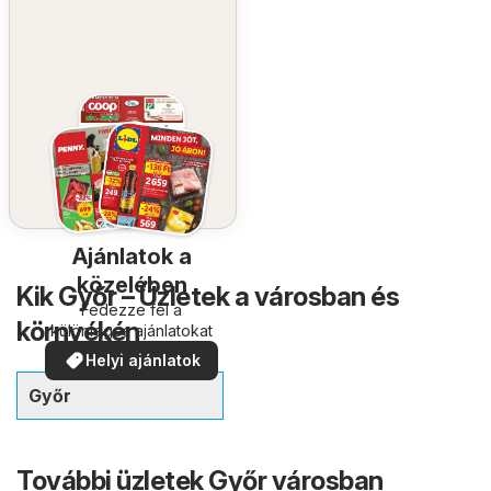
Ajánlatok a
közelében
Kik Győr – Üzletek a városban és
Fedezze fel a
környékén
különleges ajánlatokat
Helyi ajánlatok
Győr
További üzletek Győr városban