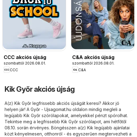
CCC akciós újság
C&A akciós újság
szombattól 2026.08.01.
szombattól 2026.08.01.
CCC
C&A
Kik Győr akciós újság
A(z) Kik Győr legfrissebb akciós újságát keresi? Akkor jó
helyen jár! A
Győr - Ujsagomat.hu
oldalon mindig megleli a
legújabb Kik Győr szórólapokat, amelyekkel pénzt spórolhat.
Tekintse meg a legfrissebb Kik Győr szórólapot, ami hétfőtől
08.10. során érvényes. Böngésszen a(z) Kik legújabb ajánlatai
közt kényelmesen, otthonról - és egyszerűen megtervezheti a