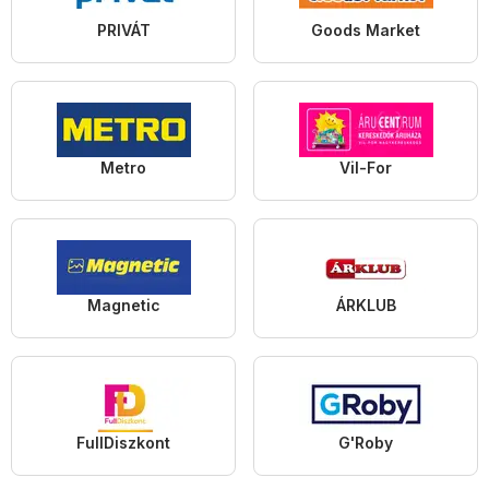
PRIVÁT
Goods Market
Metro
Vil-For
Magnetic
ÁRKLUB
FullDiszkont
G'Roby