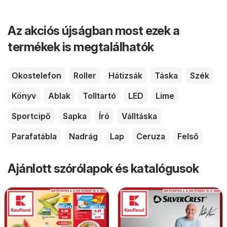
Az akciós újságban most ezek a
termékek is megtalálhatók
Okostelefon
Roller
Hátizsák
Táska
Szék
Könyv
Ablak
Tolltartó
LED
Lime
Sportcipő
Sapka
Író
Válltáska
Parafatábla
Nadrág
Lap
Ceruza
Felső
Ajánlott szórólapok és katalógusok