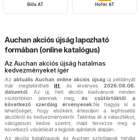
Billa AT
Hofer AT
Auchan akciós újság lapozható
formában (online katalógus)
Az Auchan akciós újság hatalmas
kedvezményeket ígér
Az
aktuális Auchan online
akciós újság
új példányát
már megtekintheti
itt
, és érvényes
2026.08.06.
dátumtól
. Az új, heti akciós kiadványok minden
csütörtökön jelennek meg,
és csütörtöktől a
következő szerdáig érvényesek
.
Ne hagyja ki a
lehetőséget, hogy elsőként értesüljön a legfrissebb
akciókról és kedvezményekről. Tekintse át a választékot,
válogasson kedve szerint, majd tervezze meg a
következő vásárlását a legjobb ajánlatok alapján.
Az akciós katalógusok és Auchan szórólapok mindig