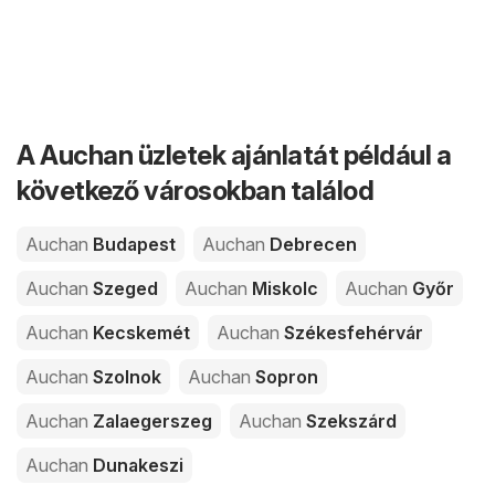
A Auchan üzletek ajánlatát például a
következő városokban találod
Auchan
Budapest
Auchan
Debrecen
Auchan
Szeged
Auchan
Miskolc
Auchan
Győr
Auchan
Kecskemét
Auchan
Székesfehérvár
Auchan
Szolnok
Auchan
Sopron
Auchan
Zalaegerszeg
Auchan
Szekszárd
Auchan
Dunakeszi