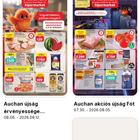
Auchan újság
Auchan akciós újság Fót
07.30. - 2026.08.05.
érvényessége
08.06. - 2026.08.12.
2026.08.12 -ig