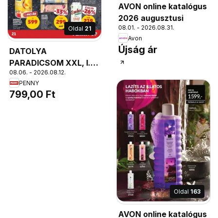
AVON online katalógus
2026 augusztusi
08.01. - 2026.08.31.
Oldal
21
Avon
Újság ár
DATOLYA
PARADICSOM XXL, I.
08.06. - 2026.08.12.
osztály, csomagolt
PENNY
799,00 Ft
Oldal
163
AVON online katalógus