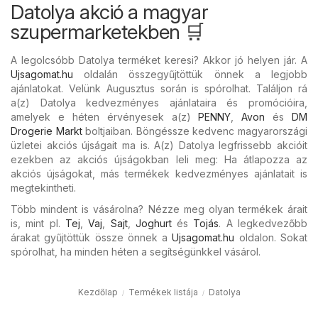
Datolya akció a magyar
szupermarketekben 🛒
A legolcsóbb Datolya terméket keresi? Akkor jó helyen jár. A
Ujsagomat.hu
oldalán összegyűjtöttük önnek a legjobb
ajánlatokat. Velünk Augusztus során is spórolhat. Találjon rá
a(z) Datolya kedvezményes ajánlataira és promócióira,
amelyek e héten érvényesek a(z)
PENNY
,
Avon
és
DM
Drogerie Markt
boltjaiban. Böngéssze kedvenc magyarországi
üzletei akciós újságait ma is. A(z) Datolya legfrissebb akcióit
ezekben az akciós újságokban leli meg: Ha átlapozza az
akciós újságokat, más termékek kedvezményes ajánlatait is
megtekintheti.
Több mindent is vásárolna? Nézze meg olyan termékek árait
is, mint pl.
Tej
,
Vaj
,
Sajt
,
Joghurt
és
Tojás
. A legkedvezőbb
árakat gyűjtöttük össze önnek a
Ujsagomat.hu
oldalon. Sokat
spórolhat, ha minden héten a segítségünkkel vásárol.
Kezdőlap
Termékek listája
Datolya