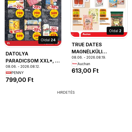
Oldal
2
Oldal
24
TRUE DATES
MAGNÉLKÜLI
DATOLYA
08.06. - 2026.08.19.
ÍZESÍTETT DATOLYA,
PARADICSOM XXL*, I.
Auchan
többféle, 100 g
08.06. - 2026.08.12.
osztály csomagolt 500
613,00 Ft
PENNY
g, 1598 Ft/kg
799,00 Ft
HIRDETÉS