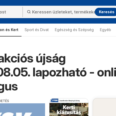
Keresés
on és Kert
Sport és Divat
Egészség és Szépség
Egyéb
kciós újság
8.05. lapozható - onl
gus
DETÉS