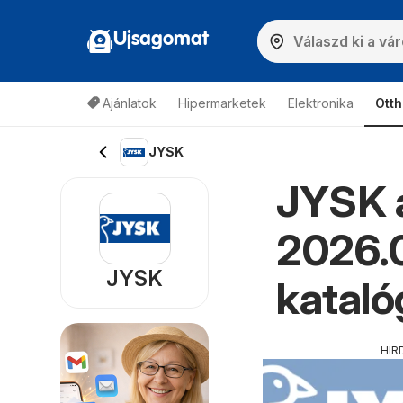
Ujsagomat
Ajánlatok
Hipermarketek
Elektronika
Otth
JYSK
JYSK a
2026.0
JYSK
kataló
HIR