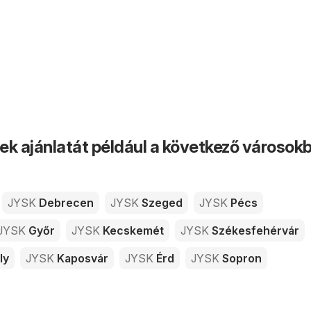
ek ajánlatát például a következő városok
JYSK
Debrecen
JYSK
Szeged
JYSK
Pécs
JYSK
Győr
JYSK
Kecskemét
JYSK
Székesfehérvár
ly
JYSK
Kaposvár
JYSK
Érd
JYSK
Sopron