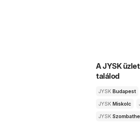
A JYSK üzlet
találod
JYSK
Budapest
JYSK
Miskolc
JYSK
Szombathe