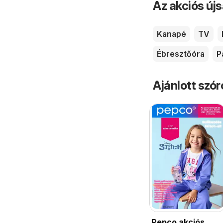
Az akciós új
Kanapé
TV
Ébresztőóra
P
Ajánlott szó
Pepco akciós