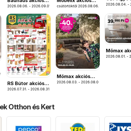
Bauhaus akciós
Möbelix akciós
2026.08.04. -
nyarat!
2026.08.06. - 2026.09.01.
csütörtöktől 2026.08.06.
újság
újság
Mömax ak
2026.08.01. - 
újság
9.
Mömax akciós
2026.08.03. - 2026.08.09.
újság
RS Bútor akciós
2026.07.31. - 2026.08.31.
újság
ek Otthon és Kert