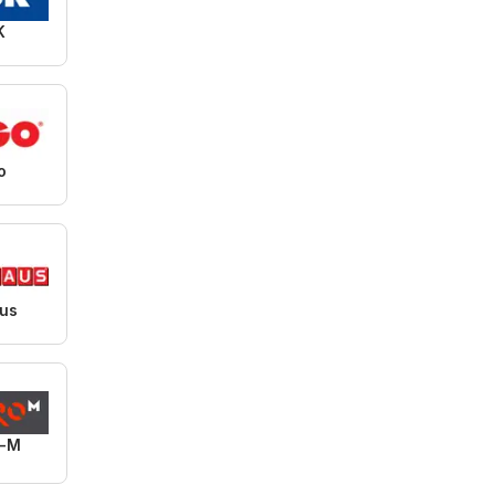
K
o
us
o-M