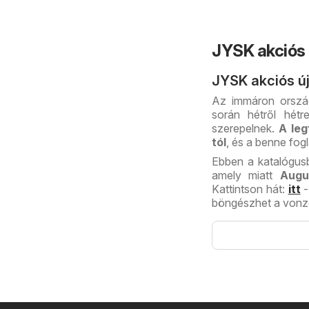
JYSK akciós 
JYSK akciós ú
Az immáron ország
során hétről hétr
szerepelnek.
A leg
tól
, és a benne fogl
Ebben a katalógusb
amely miatt
Augu
Kattintson hát:
itt
-
böngészhet a vonzó