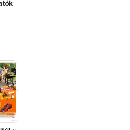
atók
haza a