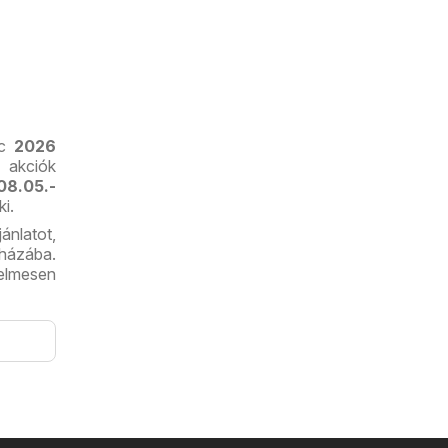
nc
2026
 akciók
08.05.-
i.
ánlatot,
házába.
yelmesen