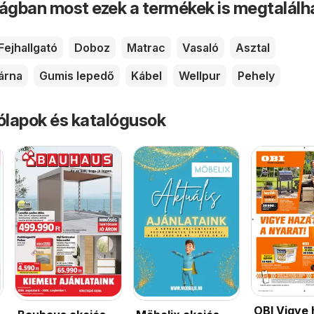
ságban most ezek a termékek is megtalálh
Fejhallgató
Doboz
Matrac
Vasaló
Asztal
árna
Gumis lepedő
Kábel
Wellpur
Pehely
rólapok és katalógusok
OBI Vigye 