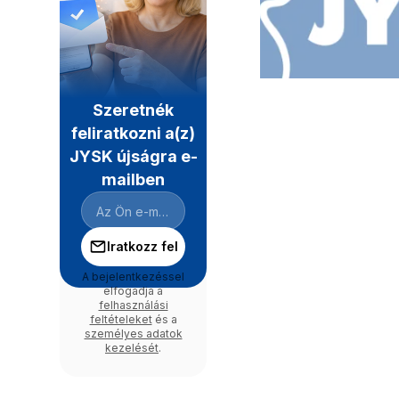
Szeretnék
feliratkozni a(z)
JYSK újságra e-
mailben
Iratkozz fel
A bejelentkezéssel
elfogadja a
felhasználási
feltételeket
és a
személyes adatok
kezelését
.