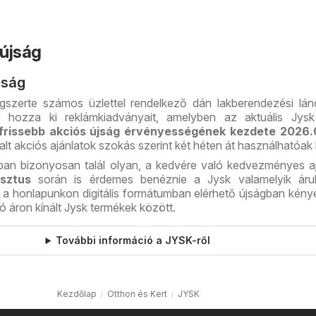
újság
jság
szerte számos üzlettel rendelkező dán lakberendezési lá
e hozza ki reklámkiadványait, amelyben az aktuális Jysk
frissebb akciós újság érvényességének kezdete
2026.
alt akciós ajánlatok szokás szerint két héten át használhatóak k
an bizonyosan talál olyan, a kedvére való kedvezményes aj
sztus
során is érdemes benéznie a Jysk valamelyik áru
 a honlapunkon digitális formátumban elérhető újságban kén
 áron kínált Jysk termékek között.
További információ a JYSK-ről
Kezdőlap
Otthon és Kert
JYSK