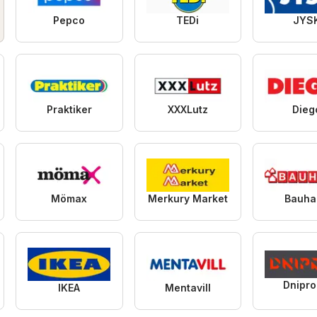
Pepco
TEDi
JYS
Praktiker
XXXLutz
Dieg
Mömax
Merkury Market
Bauha
Dnipr
IKEA
Mentavill