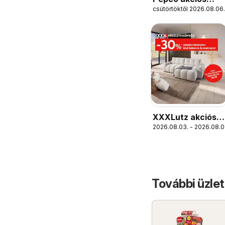
csütörtöktől 2026.08.06.
újság
XXXLutz akciós
2026.08.03. - 2026.08.0
újság
További üzlet