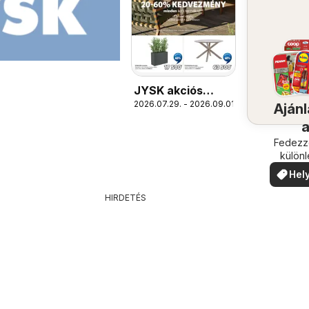
JYSK akciós
2026.07.29. - 2026.09.01.
újság
Ajánl
köze
Fedezze
külön
ajánla
Hely
ajá
HIRDETÉS