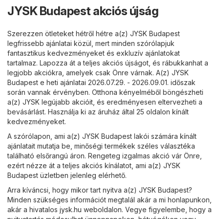
JYSK Budapest akciós újság
Szerezzen ötleteket hétről hétre a(z) JYSK Budapest
legfrissebb ajánlatai közül, mert minden szórólapjuk
fantasztikus kedvezményeket és exkluzív ajánlatokat
tartalmaz. Lapozza át a teljes akciós újságot, és rábukkanhat a
legjobb akciókra, amelyek csak Önre várnak. A(z) JYSK
Budapest e heti ajánlatai 2026.07.29. - 2026.09.01. időszak
során vannak érvényben. Otthona kényelméből böngészheti
a(z) JYSK legújabb akcióit, és eredményesen eltervezheti a
bevásárlást. Használja ki az áruház által 25 oldalon kínált
kedvezményeket.
A szórólapon, ami a(z) JYSK Budapest lakói számára kínált
ajánlatait mutatja be, minőségi termékek széles választéka
található elsőrangú áron. Rengeteg izgalmas akció vár Önre,
ezért nézze át a teljes akciós kínálatot, ami a(z) JYSK
Budapest üzletben jelenleg elérhető.
Arra kíváncsi, hogy mikor tart nyitva a(z) JYSK Budapest?
Minden szükséges információt megtalál akár a mi honlapunkon,
akár a hivatalos
jysk.hu
weboldalon. Vegye figyelembe, hogy a