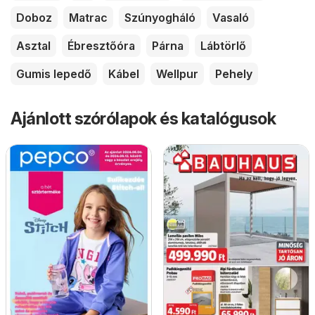
Doboz
Matrac
Szúnyogháló
Vasaló
Asztal
Ébresztőóra
Párna
Lábtörlő
Gumis lepedő
Kábel
Wellpur
Pehely
Ajánlott szórólapok és katalógusok