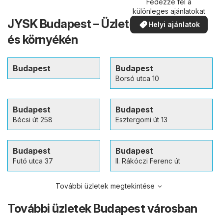
Fedezze fel a
különleges ajánlatokat
JYSK Budapest – Üzletek a városban
Helyi ajánlatok
és környékén
Budapest
Budapest
Borsó utca 10
Budapest
Budapest
Bécsi út 258
Esztergomi út 13
Budapest
Budapest
Futó utca 37
II. Rákóczi Ferenc út
További üzletek megtekintése
További üzletek Budapest városban