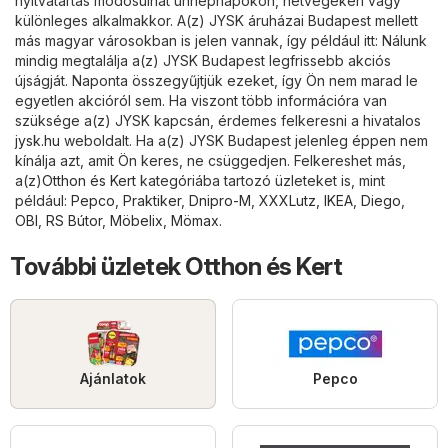
nyitvatartás módosulhat ünnepnapokon, hétvégéken vagy
különleges alkalmakkor. A(z) JYSK áruházai Budapest mellett
más magyar városokban is jelen vannak, így például itt: Nálunk
mindig megtalálja a(z) JYSK Budapest legfrissebb akciós
újságját. Naponta összegyűjtjük ezeket, így Ön nem marad le
egyetlen akcióról sem. Ha viszont több információra van
szüksége a(z) JYSK kapcsán, érdemes felkeresni a hivatalos
jysk.hu
weboldalt. Ha a(z) JYSK Budapest jelenleg éppen nem
kínálja azt, amit Ön keres, ne csüggedjen. Felkereshet más,
a(z)
Otthon és Kert
kategóriába tartozó üzleteket is, mint
például:
Pepco
,
Praktiker
,
Dnipro-M
,
XXXLutz
,
IKEA
,
Diego
,
OBI
,
RS Bútor
,
Möbelix
,
Mömax
.
További üzletek Otthon és Kert
Ajánlatok
Pepco