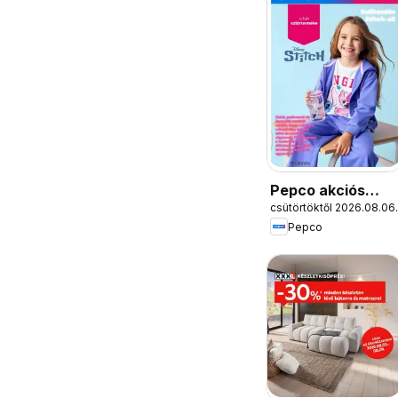
Pepco akciós
csütörtöktől 2026.08.06.
újság
Pepco