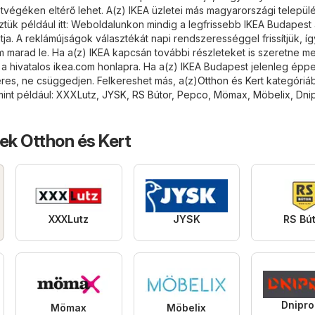
égéken eltérő lehet. A(z) IKEA üzletei más magyarországi telepü
ztük például itt: Weboldalunkon mindig a legfrissebb IKEA Budapest
ja. A reklámújságok választékát napi rendszerességgel frissítjük, í
m marad le. Ha a(z) IKEA kapcsán további részleteket is szeretne me
 a hivatalos
ikea.com
honlapra. Ha a(z) IKEA Budapest jelenleg épp
keres, ne csüggedjen. Felkereshet más, a(z)
Otthon és Kert
kategóriá
mint például:
XXXLutz
,
JYSK
,
RS Bútor
,
Pepco
,
Mömax
,
Möbelix
,
Dni
ek Otthon és Kert
XXXLutz
JYSK
RS Bú
Dnipr
Mömax
Möbelix