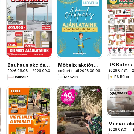
RS Bútor a
Bauhaus akciós
Möbelix akciós
2026.07.31. - 
2026.08.06. - 2026.09.01.
csütörtöktől 2026.08.06.
újság
újság
újság
RS Bútor
Bauhaus
Möbelix
Mömax ak
2026.08.01. - 
újság