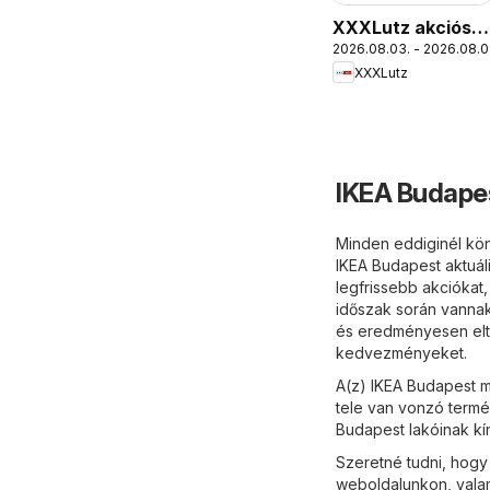
XXXLutz akciós
2026.08.03. - 2026.08.0
újság
XXXLutz
IKEA Budapes
Minden eddiginél kön
IKEA Budapest aktuáli
legfrissebb akciókat,
időszak során vannak
és eredményesen elter
kedvezményeket.
A(z) IKEA Budapest m
tele van vonzó termék
Budapest lakóinak kín
Szeretné tudni, hogy 
weboldalunkon, valam