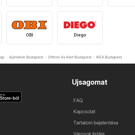
OBI
Diego
lap
Ajánlatok Budapest
Otthon és Kert Budapest
IKEA Budapest
Ujsagomat
FAQ
Kapcsolat
Tartalom bejelentése
Városok listája