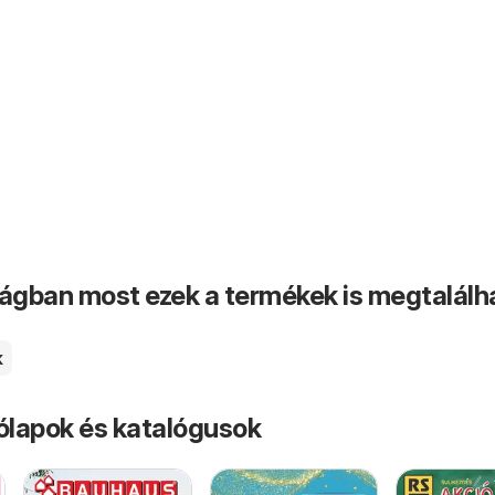
ságban most ezek a termékek is megtalálh
k
rólapok és katalógusok