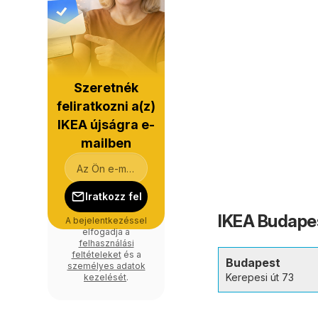
Szeretnék
feliratkozni a(z)
IKEA újságra e-
mailben
Iratkozz fel
IKEA Budapes
A bejelentkezéssel
elfogadja a
felhasználási
feltételeket
és a
Budapest
személyes adatok
Kerepesi út 73
kezelését
.