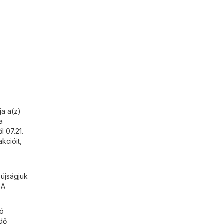
ja a(z)
a
l 07.21.
kcióit,
 újságjuk
EA
tó
idő