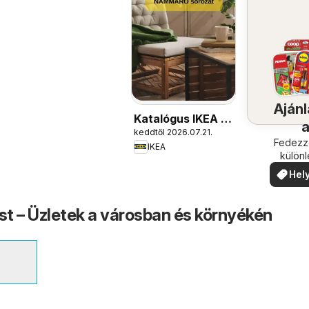
Ajánl
Katalógus IKEA -
keddtől 2026.07.21.
NÄMMARÖ
köze
Fedezze
IKEA
sorozat
külön
ajánla
Hely
ajá
t – Üzletek a városban és környékén