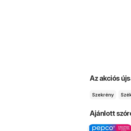
Az akciós új
Szekrény
Szé
Ajánlott szó