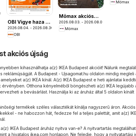
Mömax
9.
Mömax akciós
OBI Vigye haza a
2026.08.03. - 2026.08.09.
újság
2026.08.04. - 2026.08.30.
nyarat!
Mömax
OBI
t akciós újság
nyebben kihasználhatja a(z) IKEA Budapest akcióit! Nálunk megtalál
s reklámújságját. A
Budapest - Ujsagomat.hu
oldalon mindig megleli 
 amelyeket a(z) IKEA kínál. A(z) IKEA Budapest e heti ajánlatai keddtő
 érvényben. Otthona kényelméből böngészheti a(z) IKEA legújabb a
vezheti a bevásárlást. Használja ki az áruház által 5 oldalon kínált
inőségi termékek széles választékát kínálja nagyszerű áron. Akciós
ekkel - ne habozzon hát, fedezze fel a teljes palettát, amit a(z) IK
ál.
a(z) IKEA Budapest áruház nyitva van-e? A nyitvartartás megtalálha
int a hivatalos
ikea.com
honlapon. Ne feledje, hogy a nyitvatartási 