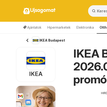
Ujsagomat
Ajánlatok
Hipermarketek
Elektronika
Otth
IKEA Budapest
IKEA B
2026.0
IKEA
promó
HIR