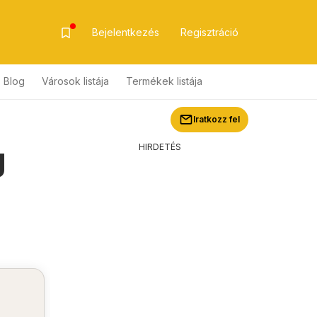
Bejelentkezés
Regisztráció
Blog
Városok listája
Termékek listája
Iratkozz fel
g
HIRDETÉS