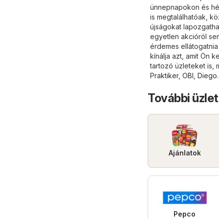
ünnepnapokon és hétv
is megtalálhatóak, kö
újságokat lapozgathat
egyetlen akcióról se
érdemes ellátogatnia
kínálja azt, amit Ön 
tartozó üzleteket is, 
Praktiker
,
OBI
,
Diego
.
További üzlet
Ajánlatok
Pepco