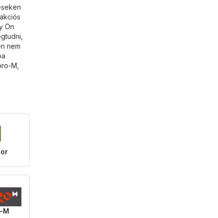
léseken
 akciós
gy Ön
gtudni,
en nem
ba
pro-M
,
tor
o-M