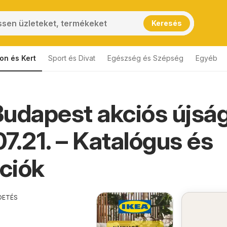
Keresés
on és Kert
Sport és Divat
Egészség és Szépség
Egyéb
udapest akciós újsá
7.21. – Katalógus és
ciók
DETÉS