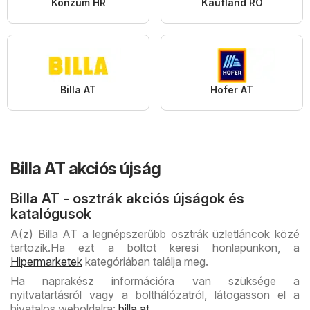
Konzum HR
Kaufland RO
Billa AT
Hofer AT
Billa AT akciós újság
Billa AT - osztrák akciós újságok és
katalógusok
A(z) Billa AT a legnépszerűbb osztrák üzletláncok közé
tartozik.
Ha ezt a boltot keresi honlapunkon, a
Hipermarketek
kategóriában találja meg.
Ha naprakész információra van szüksége a
nyitvatartásról vagy a bolthálózatról, látogasson el a
hivatalos weboldalra:
billa.at
.