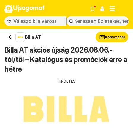
Ujsagomat
Billa AT
Iratkozz fel
Billa AT akciós újság 2026.08.06.-
tól/től – Katalógus és promóciók erre a
hétre
HIRDETÉS