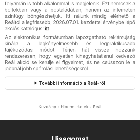
folyamán is több alkalommal is megjelenik. Ezt nemcsak a
boltokban vagy a postaládában, hanem az interneten
szintúgy böngészhetjük. Itt nálunk mindig elérhető a
Reáltól a legfrissebb, 2026.07.01. kezdettel érvénybe lépő
akciós katalógus:
itt
.
Az elektronikus formátumban lapozgatható reklámújság
kínálja a legkényelmesebb és legpraktikusabb
tájékozódási módot. Térjen hát vissza hozzánk
rendszeresen, hogy egyetlen kihagyhatatlanul kedvező
Reál akció se kerülje el figyelmét, és ne csússzon le a
jobbnál jobb spórolási lehetőségekről.
További információ a Reál-ről
Kezdőlap
Hipermarketek
Reál
Ujsagomat