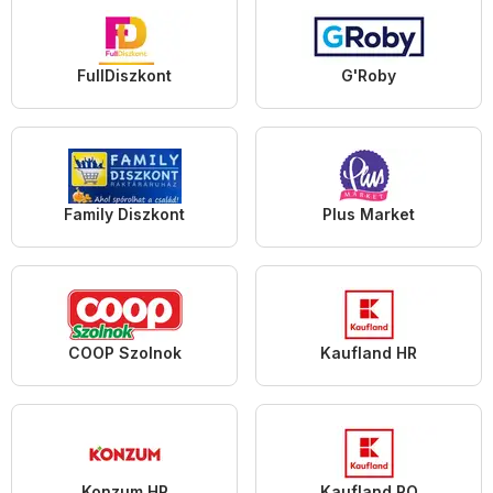
FullDiszkont
G'Roby
Family Diszkont
Plus Market
COOP Szolnok
Kaufland HR
Konzum HR
Kaufland RO