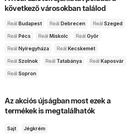
következő városokban találod
Reál
Budapest
Reál
Debrecen
Reál
Szeged
Reál
Pécs
Reál
Miskolc
Reál
Győr
Reál
Nyíregyháza
Reál
Kecskemét
Reál
Szolnok
Reál
Tatabánya
Reál
Kaposvár
Reál
Sopron
Az akciós újságban most ezek a
termékek is megtalálhatók
Sajt
Jégkrém