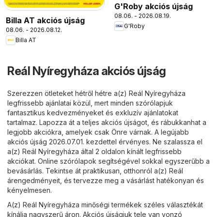
G'Roby akciós újság
08.06. - 2026.08.19.
Billa AT akciós újság
G'Roby
08.06. - 2026.08.12.
Billa AT
Reál Nyíregyháza akciós újság
Szerezzen ötleteket hétről hétre a(z) Reál Nyíregyháza
legfrissebb ajánlatai közül, mert minden szórólapjuk
fantasztikus kedvezményeket és exkluzív ajánlatokat
tartalmaz. Lapozza át a teljes akciós újságot, és rábukkanhat a
legjobb akciókra, amelyek csak Önre várnak. A legújabb
akciós újság 2026.07.01. kezdettel érvényes. Ne szalassza el
a(z) Reál Nyíregyháza által 2 oldalon kínált legfrissebb
akciókat. Online szórólapok segítségével sokkal egyszerűbb a
bevásárlás. Tekintse át praktikusan, otthonról a(z) Reál
árengedményeit, és tervezze meg a vásárlást hatékonyan és
kényelmesen.
A(z) Reál Nyíregyháza minőségi termékek széles választékát
kínálja nagyszerű áron. Akciós újságjuk tele van vonzó