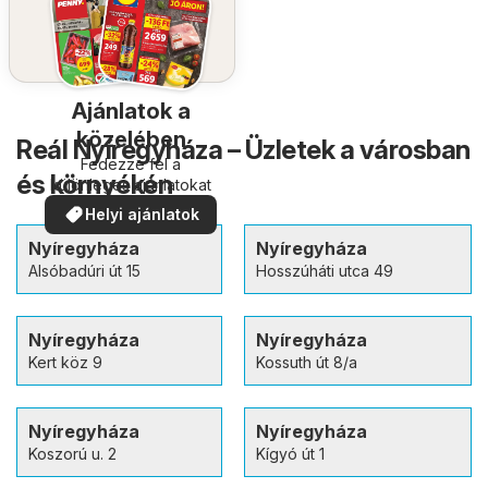
Ajánlatok a
közelében
Reál Nyíregyháza – Üzletek a városban
Fedezze fel a
és környékén
különleges ajánlatokat
Helyi ajánlatok
Nyíregyháza
Nyíregyháza
Alsóbadúri út 15
Hosszúháti utca 49
Nyíregyháza
Nyíregyháza
Kert köz 9
Kossuth út 8/a
Nyíregyháza
Nyíregyháza
Koszorú u. 2
Kígyó út 1