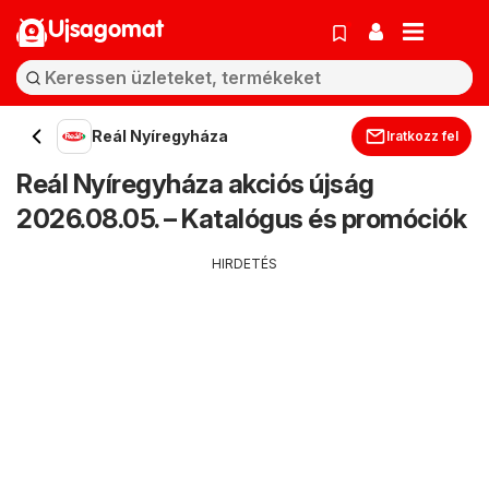
Ujsagomat
Reál Nyíregyháza
Iratkozz fel
Reál Nyíregyháza akciós újság
2026.08.05. – Katalógus és promóciók
HIRDETÉS