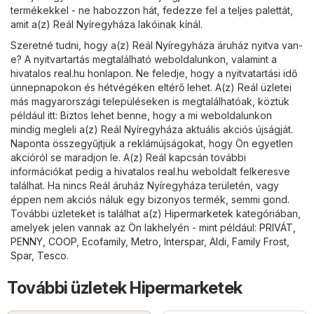
termékekkel - ne habozzon hát, fedezze fel a teljes palettát,
amit a(z) Reál Nyíregyháza lakóinak kínál.
Szeretné tudni, hogy a(z) Reál Nyíregyháza áruház nyitva van-
e? A nyitvartartás megtalálható weboldalunkon, valamint a
hivatalos
real.hu
honlapon. Ne feledje, hogy a nyitvatartási idő
ünnepnapokon és hétvégéken eltérő lehet. A(z) Reál üzletei
más magyarországi településeken is megtalálhatóak, köztük
például itt: Biztos lehet benne, hogy a mi weboldalunkon
mindig megleli a(z) Reál Nyíregyháza aktuális akciós újságját.
Naponta összegyűjtjük a reklámújságokat, hogy Ön egyetlen
akcióról se maradjon le. A(z) Reál kapcsán további
információkat pedig a hivatalos
real.hu
weboldalt felkeresve
találhat. Ha nincs Reál áruház Nyíregyháza területén, vagy
éppen nem akciós náluk egy bizonyos termék, semmi gond.
További üzleteket is találhat a(z)
Hipermarketek
kategóriában,
amelyek jelen vannak az Ön lakhelyén - mint például:
PRIVÁT
,
PENNY
,
COOP
,
Ecofamily
,
Metro
,
Interspar
,
Aldi
,
Family Frost
,
Spar
,
Tesco
.
További üzletek Hipermarketek