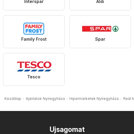
Interspar
Aldi
Family Frost
Spar
Tesco
Kezdőlap
Ajánlatok Nyíregyháza
Hipermarketek Nyíregyháza
Reál 
Ujsagomat