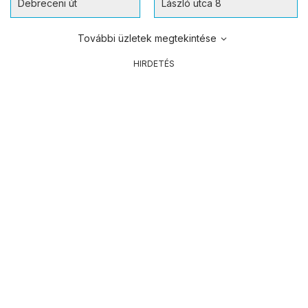
Debreceni út
László utca 8
További üzletek megtekintése
HIRDETÉS