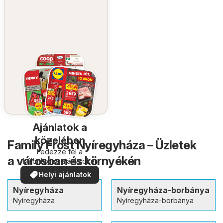
Ajánlatok a
közelében
Family Frost Nyíregyháza – Üzletek
Fedezze fel a
a városban és környékén
különleges ajánlatokat
Helyi ajánlatok
Nyíregyháza
Nyíregyháza-borbánya
Nyíregyháza
Nyíregyháza-borbánya