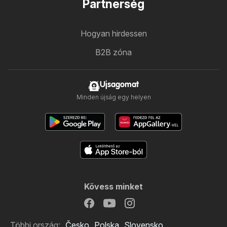
Partnerség
Hogyan hirdessen
B2B zóna
Ujsagomat
Minden újság egy helyen
Kövess minket
Többi ország:
Česko
Polska
Slovensko