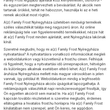
Family Frost legújabb ajánlatai közt kényelmesen, otthonról -
és egyszerűen megtervezheti a bevásárlást. Az akciók nem
tartanak örökké, tehát ne habozzon, használja ki az e heti
remek akciókat most rögtön.
A(z) Family Frost Nyíregyháza üzletében minőségi termékek
széles választékát találja meg nagyszerű áron. Az online
reklámújság tele van figyelemreméltó termékekkel; nézze hát
át a(z) Family Frost minden ajánlatát, amit Nyíregyháza lakóinak
kínál.
Szeretné megtudni, hogy mi a(z) Family Frost Nyíregyháza
nyitvatartása? A nyitvatartásra vonatkozó információkat megleli
a weboldalunkon vagy közvetlenül a
frost.hu
címen. Felhívjuk
rá figyelmét, hogy a nyitvatartási idő ünnepnapokon, hétvégén
és különleges alkalmak esetében eltérő lehet. A(z) Family Frost
áruházai Nyíregyháza mellett más magyar városokban is jelen
vannak, így például itt: Weboldalunkon mindig a legfrissebb
Family Frost Nyíregyháza akciós újságokat lapozgathatja. A
reklámújságok választékát napi rendszerességgel frissítjük, így
Ön egyetlen akcióról sem marad le. Ha a(z) Family Frost
kapcsán további részleteket is szeretne megtudni, érdemes
ellátogatnia a hivatalos
frost.hu
honlapra. Ha a(z) Family Frost
kínálatában nem szerepel, amit Ön keres, ne aggódjon.