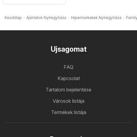
Kezdőlap
Ajánlatok Nyíregyháza
Hipermarketek Nyíregyháza
Famil
Ujsagomat
FAQ
Kapcsolat
Tartalom bejelentése
Városok listája
Termékek listája