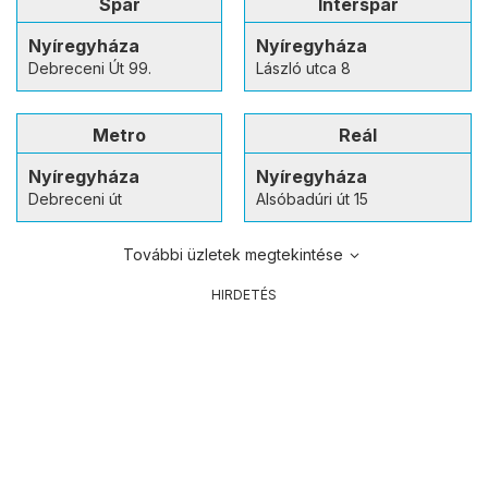
Spar
Interspar
Nyíregyháza
Nyíregyháza
Debreceni Út 99.
László utca 8
Metro
Reál
Nyíregyháza
Nyíregyháza
Debreceni út
Alsóbadúri út 15
További üzletek megtekintése
HIRDETÉS