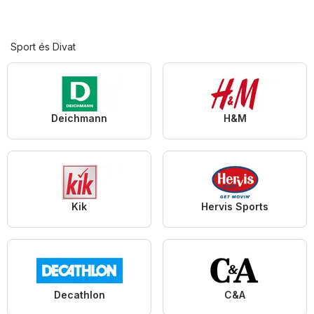
Sport és Divat
Deichmann
H&M
Kik
Hervis Sports
Decathlon
C&A