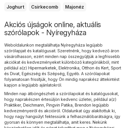
Joghurt
Csirkecomb
Majonéz
Akciós újságok online, aktuális
szórólapok - Nyíregyháza
Weboldalunkon megtalálhatja Nyíregyháza legújabb
szórólapjait és katalógusait. Szeretnénk, hogy kedvező áron
vásárolhasson, ezért minden nap összegyűjtjük a legfrissebb
akciókat és kedvezményeket különböző kategóriákból, mint
például a(z)
Hipermarketek
,
Elektronika
,
Otthon és Kert
,
Sport
és Divat
,
Egészség és Szépség
,
Egyéb
. A szórólapokat
folyamatosan frissítjük, hogy Ön mindig naprakész áttekintést
kapjon a legújabb ajánlatokról.
Minden nap átböngészheti a szórólapokat és katalógusokat,
hogy naprakészen értesüljön kedvenc üzletei, például a(z)
Praktiker
,
Deichmann
,
Pingvin Patika
,
Brendon
legújabb
kedvezményeiről és akcióiról. Oldalunkat úgy alakítottuk ki,
hogy nagy hangsúlyt fektessünk a felhasználóbarátságra, így
gyorsan és könnyen megtalálhatja, amit keres. Nekünk
köszönhetően időt és pénzt takaríthat meg a Nyíregyházai