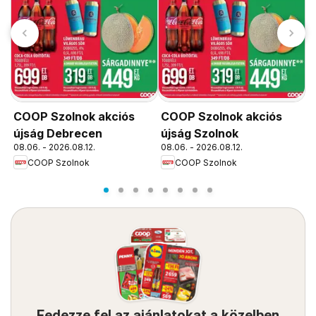
COOP Szolnok akciós
COOP Szolnok akciós
C
újság Debrecen
újság Szolnok
ú
08.06. - 2026.08.12.
08.06. - 2026.08.12.
0
COOP Szolnok
COOP Szolnok
Fedezze fel az ajánlatokat a közelben