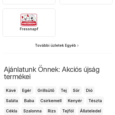
Fressnapf
További üzletek Egyéb
Ajánlatunk Önnek: Akciós újság
termékei
Kávé
Egér
Grillsütő
Tej
Sör
Dió
Saláta
Baba
Csirkemell
Kenyér
Tészta
Cékla
Szalonna
Rizs
Tejföl
Állateledel