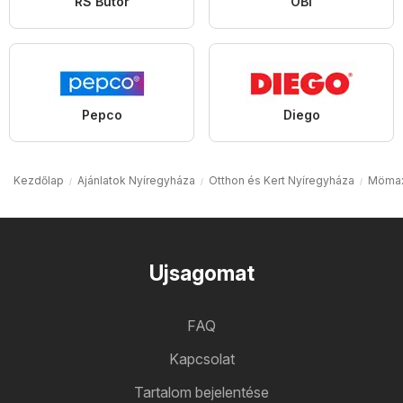
RS Bútor
OBI
Pepco
Diego
Kezdőlap
Ajánlatok Nyíregyháza
Otthon és Kert Nyíregyháza
Mömax
Ujsagomat
FAQ
Kapcsolat
Tartalom bejelentése