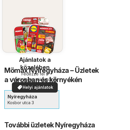
Ajánlatok a
közelében
Mömax Nyíregyháza – Üzletek
Fedezze fel a
a városban és környékén
különleges ajánlatokat
Helyi ajánlatok
Nyíregyháza
Kosbor utca 3
További üzletek Nyíregyháza