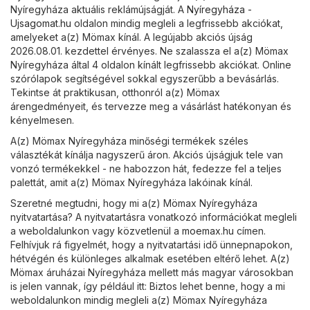
Nyíregyháza aktuális reklámújságját. A
Nyíregyháza -
Ujsagomat.hu
oldalon mindig megleli a legfrissebb akciókat,
amelyeket a(z) Mömax kínál. A legújabb akciós újság
2026.08.01. kezdettel érvényes. Ne szalassza el a(z) Mömax
Nyíregyháza által 4 oldalon kínált legfrissebb akciókat. Online
szórólapok segítségével sokkal egyszerűbb a bevásárlás.
Tekintse át praktikusan, otthonról a(z) Mömax
árengedményeit, és tervezze meg a vásárlást hatékonyan és
kényelmesen.
A(z) Mömax Nyíregyháza minőségi termékek széles
választékát kínálja nagyszerű áron. Akciós újságjuk tele van
vonzó termékekkel - ne habozzon hát, fedezze fel a teljes
palettát, amit a(z) Mömax Nyíregyháza lakóinak kínál.
Szeretné megtudni, hogy mi a(z) Mömax Nyíregyháza
nyitvatartása? A nyitvatartásra vonatkozó információkat megleli
a weboldalunkon vagy közvetlenül a
moemax.hu
címen.
Felhívjuk rá figyelmét, hogy a nyitvatartási idő ünnepnapokon,
hétvégén és különleges alkalmak esetében eltérő lehet. A(z)
Mömax áruházai Nyíregyháza mellett más magyar városokban
is jelen vannak, így például itt: Biztos lehet benne, hogy a mi
weboldalunkon mindig megleli a(z) Mömax Nyíregyháza