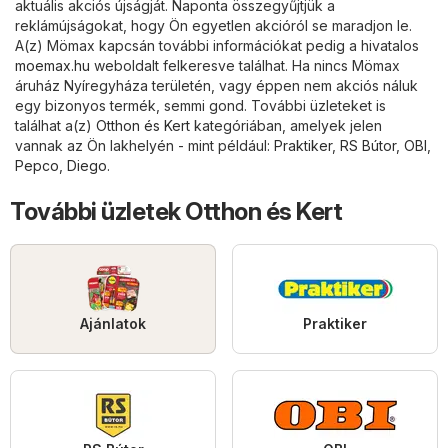
aktuális akciós újságját. Naponta összegyűjtjük a
reklámújságokat, hogy Ön egyetlen akcióról se maradjon le.
A(z) Mömax kapcsán további információkat pedig a hivatalos
moemax.hu
weboldalt felkeresve találhat. Ha nincs Mömax
áruház Nyíregyháza területén, vagy éppen nem akciós náluk
egy bizonyos termék, semmi gond. További üzleteket is
találhat a(z)
Otthon és Kert
kategóriában, amelyek jelen
vannak az Ön lakhelyén - mint például:
Praktiker
,
RS Bútor
,
OBI
,
Pepco
,
Diego
.
További üzletek Otthon és Kert
Ajánlatok
Praktiker