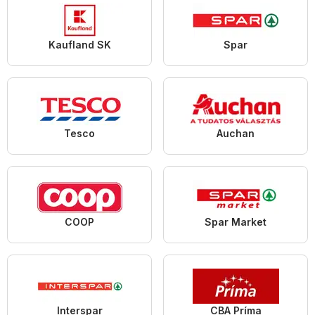
Kaufland SK
Spar
Tesco
Auchan
COOP
Spar Market
Interspar
CBA Príma