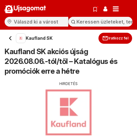
Ujsagomat
Kaufland SK
Iratkozz fel
Kaufland SK akciós újság
2026.08.06.-tól/től – Katalógus és
promóciók erre a hétre
HIRDETÉS