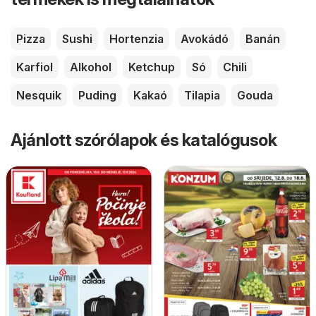
Pizza
Sushi
Hortenzia
Avokádó
Banán
Karfiol
Alkohol
Ketchup
Só
Chili
Nesquik
Puding
Kakaó
Tilapia
Gouda
Ajánlott szórólapok és katalógusok