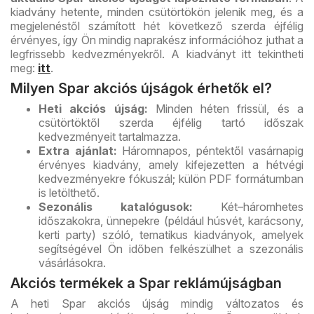
kiadvány hetente, minden csütörtökön jelenik meg, és a
megjelenéstől számított hét következő szerda éjfélig
érvényes, így Ön mindig naprakész információhoz juthat a
legfrissebb kedvezményekről. A kiadványt itt tekintheti
meg:
itt
.
Milyen Spar akciós újságok érhetők el?
Heti akciós újság:
Minden héten frissül, és a
csütörtöktől szerda éjfélig tartó időszak
kedvezményeit tartalmazza.
Extra ajánlat:
Háromnapos, péntektől vasárnapig
érvényes kiadvány, amely kifejezetten a hétvégi
kedvezményekre fókuszál; külön PDF formátumban
is letölthető.
Sezonális katalógusok:
Két–háromhetes
időszakokra, ünnepekre (például húsvét, karácsony,
kerti party) szóló, tematikus kiadványok, amelyek
segítségével Ön időben felkészülhet a szezonális
vásárlásokra.
Akciós termékek a Spar reklámújságban
A heti Spar akciós újság mindig változatos és