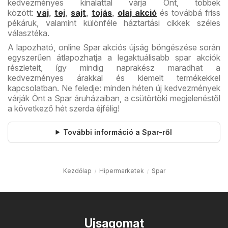
kedvezményes kínálattal várja Önt, többek
között:
vaj
,
tej
,
sajt
,
tojás
,
olaj akció
és továbbá friss
pékáruk, valamint különféle háztartási cikkek széles
választéka.
A lapozható, online Spar akciós újság böngészése során
egyszerűen átlapozhatja a legaktuálisabb spar akciók
részleteit, így mindig naprakész maradhat a
kedvezményes árakkal és kiemelt termékekkel
kapcsolatban. Ne feledje: minden héten új kedvezmények
várják Önt a Spar áruházaiban, a csütörtöki megjelenéstől
a következő hét szerda éjfélig!
További információ a Spar-ről
Kezdőlap
Hipermarketek
Spar
Ujsagomat