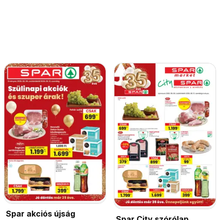
Spar akciós újság
Spar City szórólap