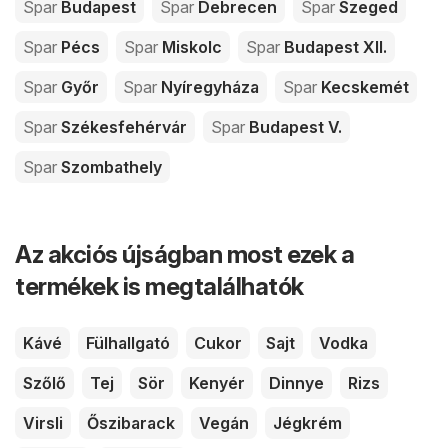
Spar
Budapest
Spar
Debrecen
Spar
Szeged
Spar
Pécs
Spar
Miskolc
Spar
Budapest XII.
Spar
Győr
Spar
Nyíregyháza
Spar
Kecskemét
Spar
Székesfehérvár
Spar
Budapest V.
Spar
Szombathely
Az akciós újságban most ezek a
termékek is megtalálhatók
Kávé
Fülhallgató
Cukor
Sajt
Vodka
Szőlő
Tej
Sör
Kenyér
Dinnye
Rizs
Virsli
Őszibarack
Vegán
Jégkrém