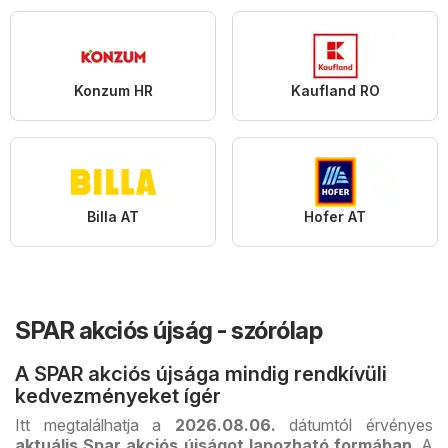
Konzum HR
Kaufland RO
Billa AT
Hofer AT
SPAR akciós újság - szórólap
A SPAR akciós újsága mindig rendkívüli
kedvezményeket ígér
Itt megtalálhatja a
2026.08.06.
dátumtól érvényes
aktuális Spar akciós újságot lapozható formában
. A