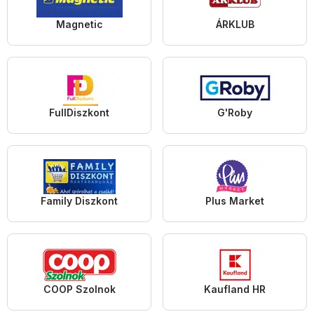
Magnetic
ÁRKLUB
FullDiszkont
G'Roby
Family Diszkont
Plus Market
COOP Szolnok
Kaufland HR