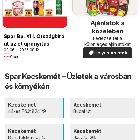
Ajánlatok a
közelében
Spar Bp. XIII. Országbíró
Fedezze fel a
út üzlet újranyitás
különleges ajánlatokat
08.06. - 2026.08.12.
Helyi ajánlatok
Spar
Spar Kecskemét – Üzletek a városban
és környékén
Kecskemét
Kecskemét
44-es Főút 8241/9
Budai Út
Kecskemét
Kecskemét
Dunaföldvári Út 4.
Jász U. 26.