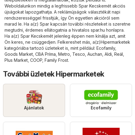
Weboldalunkon mindig a legfrissebb Spar Kecskemét akciós
újságokat lapozgathatja. A reklámújságok választékát napi
rendszerességgel frissítjük, így Ön egyetlen akcióról sem
marad le. Ha a(z) Spar kapcsán további részleteket is szeretne
megtudni, érdemes ellátogatnia a hivatalos
spar.hu
honlapra.
Ha a(z) Spar Kecskemét jelenleg éppen nem kínálja azt, amit
Ön keres, ne csüggedjen. Felkereshet más, a(z)
Hipermarketek
kategóriába tartozó üzleteket is, mint például:
Ecofamily
,
Goods Market
,
CBA Príma
,
Metro
,
Tesco
,
Auchan
,
Aldi
,
Reál
,
Plus Market
,
COOP
,
Family Frost
.
További üzletek Hipermarketek
Ajánlatok
Ecofamily