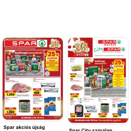
Spar akciós újság
Spar City szórólap