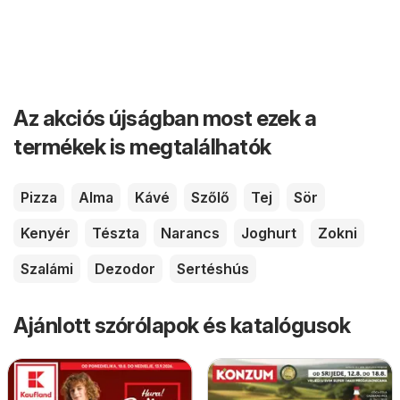
Az akciós újságban most ezek a
termékek is megtalálhatók
Pizza
Alma
Kávé
Szőlő
Tej
Sör
Kenyér
Tészta
Narancs
Joghurt
Zokni
Szalámi
Dezodor
Sertéshús
Ajánlott szórólapok és katalógusok