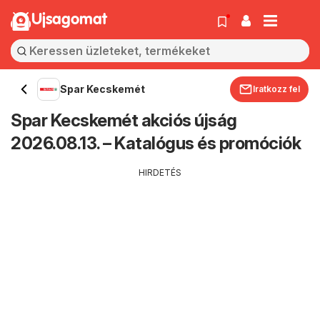
Ujsagomat
Spar Kecskemét
Iratkozz fel
Spar Kecskemét akciós újság
2026.08.13. – Katalógus és promóciók
HIRDETÉS