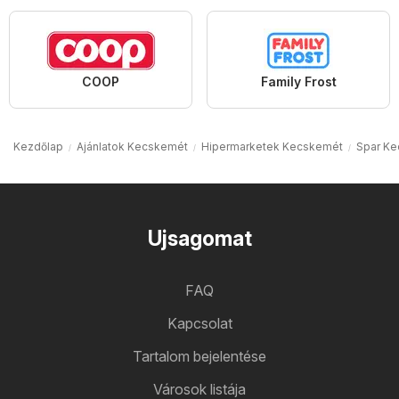
COOP
Family Frost
Kezdőlap
Ajánlatok Kecskemét
Hipermarketek Kecskemét
Spar K
Ujsagomat
FAQ
Kapcsolat
Tartalom bejelentése
Városok listája