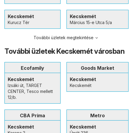
Kecskemét
Kecskemét
Kurucz Tér
Március 15-e Utca 5/a
További üzletek megtekintése
További üzletek Kecskemét városban
Ecofamily
Goods Market
Kecskemét
Kecskemét
Izsáki út, TARGET
Kecskemét
CENTER, Tesco mellett
12/b.
CBA Príma
Metro
Kecskemét
Kecskemét
Korona 2
Úrrét 236.