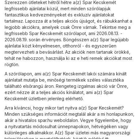
Szerezzen ötleteket hétről hétre a(z) Spar Kecskemét
legfrissebb ajánlatai közül, mert minden szórólapjuk
fantasztikus kedvezményeket és exkluzív ajánlatokat
tartalmaz. Lapozza át a teljes akciós újságot, és rábukkanhat a
legjobb akciókra, amelyek csak Önre várnak. Tekintse meg a
legfrissebb Spar Kecskemét szórólapot, ami 2026.08.13. -
2026.08.19. során érvényes. Böngésszen a(z) Spar legújabb
ajánlatai közt kényelmesen, otthonról - és egyszerűen
megtervezheti a bevásárlást. Az akciók nem tartanak örökké,
tehát ne habozzon, használja ki az e heti remek akciókat most
rögtön.
A szórólapon, ami a(z) Spar Kecskemét lakói számára kínált
ajánlatait mutatja be, minőségi termékek széles választéka
található elsőrangú áron. Rengeteg izgalmas akció vár Önre,
ezért nézze át a teljes akciós kínálatot, ami a(z) Spar
Kecskemét üzletben jelenleg elérhető.
Arra kíváncsi, hogy mikor tart nyitva a(z) Spar Kecskemét?
Minden szükséges információt megtalál akár a mi honlapunkon,
akár a hivatalos
spar.hu
weboldalon. Vegye figyelembe, hogy
a nyitvatartás módosulhat ünnepnapokon, hétvégéken vagy
különleges alkalmakkor. A(z) Spar üzletei más magyarországi
településeken is megtalálhatóak, köztük például itt: