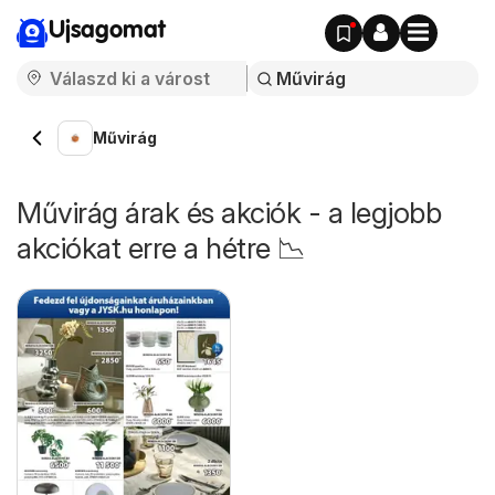
Ujsagomat
Művirág
Művirág árak és akciók - a legjobb
akciókat erre a hétre 📉