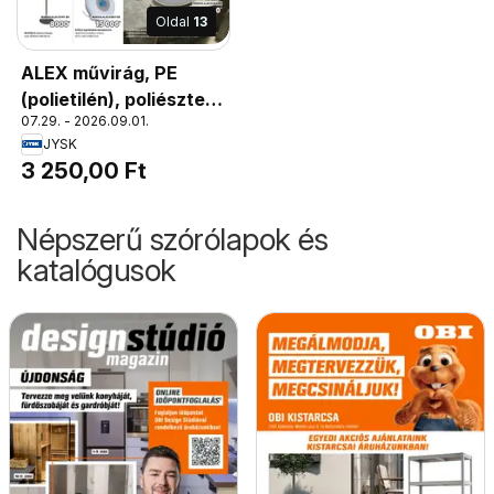
Oldal
13
ALEX művirág, PE
(polietilén), poliészter,
07.29. - 2026.09.01.
acél. MÁ66 cm
JYSK
3 250,00 Ft
Népszerű szórólapok és
katalógusok