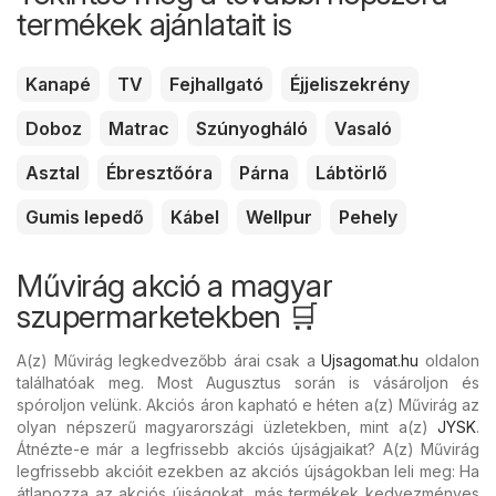
termékek ajánlatait is
Kanapé
TV
Fejhallgató
Éjjeliszekrény
Doboz
Matrac
Szúnyogháló
Vasaló
Asztal
Ébresztőóra
Párna
Lábtörlő
Gumis lepedő
Kábel
Wellpur
Pehely
Művirág akció a magyar
szupermarketekben 🛒
A(z) Művirág legkedvezőbb árai csak a
Ujsagomat.hu
oldalon
találhatóak meg. Most Augusztus során is vásároljon és
spóroljon velünk. Akciós áron kapható e héten a(z) Művirág az
olyan népszerű magyarországi üzletekben, mint a(z)
JYSK
.
Átnézte-e már a legfrissebb akciós újságjaikat? A(z) Művirág
legfrissebb akcióit ezekben az akciós újságokban leli meg: Ha
átlapozza az akciós újságokat, más termékek kedvezményes