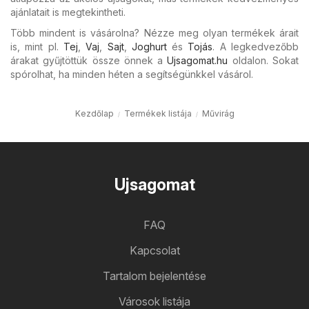
ajánlatait is megtekintheti.
Több mindent is vásárolna? Nézze meg olyan termékek árait
is, mint pl.
Tej
,
Vaj
,
Sajt
,
Joghurt
és
Tojás
. A legkedvezőbb
árakat gyűjtöttük össze önnek a
Ujsagomat.hu
oldalon. Sokat
spórolhat, ha minden héten a segítségünkkel vásárol.
Kezdőlap
Termékek listája
Művirág
Ujsagomat
FAQ
Kapcsolat
Tartalom bejelentése
Városok listája