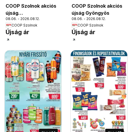
COOP Szolnok akciós
COOP Szolnok akciós
újság
újság Gyöngyös
08.06. - 2026.08.12.
08.06. - 2026.08.12.
Békésszentandrás
COOP Szolnok
COOP Szolnok
Újság ár
Újság ár