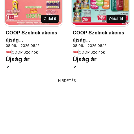
Oldal
9
Oldal
14
COOP Szolnok akciós
COOP Szolnok akciós
újság
újság
08.06. - 2026.08.12.
08.06. - 2026.08.12.
Békésszentandrás
Békésszentandrás
COOP Szolnok
COOP Szolnok
Újság ár
Újság ár
HIRDETÉS