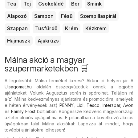
Tea
Tej
Csokoládé
Bor
Smink
Alapozó
Sampon
Fésű
Szempillaspirál
Szappan
Tusfürdő
Krém
Kézkrém
Hajmaszk
Ajakrúzs
Málna akció a magyar
szupermarketekben 🛒
A legolcsóbb Málna terméket keresi? Akkor jó helyen jár. A
Ujsagomat.hu
oldalán összegyűjtöttük önnek a legjobb
ajánlatokat. Velünk Augusztus során is spórolhat. Találjon rá
a(z) Málna kedvezményes ajánlataira és promócióira, amelyek
e héten érvényesek a(z)
PENNY
,
Lidl
,
Tesco
,
Interspar
,
Avon
és
Family Frost
boltjaiban. Böngéssze kedvenc magyarországi
üzletei akciós újságait ma is. E pillanatban a következő akciós
újságokban talál Málna akciókat: Lapozza át mindet, hogy
további ajánlatokra lelhessen!