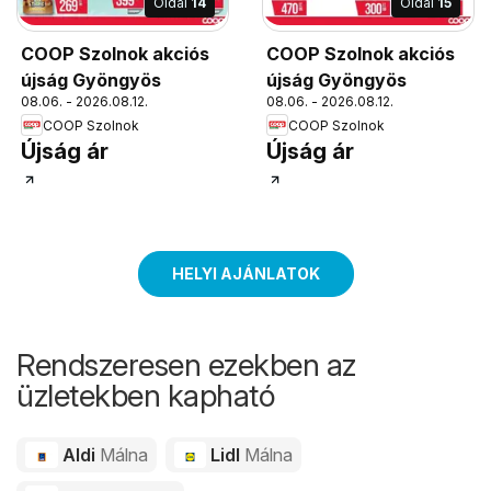
Oldal
14
Oldal
15
COOP Szolnok akciós
COOP Szolnok akciós
újság Gyöngyös
újság Gyöngyös
08.06. - 2026.08.12.
08.06. - 2026.08.12.
COOP Szolnok
COOP Szolnok
Újság ár
Újság ár
HELYI AJÁNLATOK
Rendszeresen ezekben az
üzletekben kapható
Aldi
Málna
Lidl
Málna