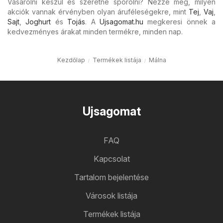
Vásárolni készül és szeretne spórolni? Nézze meg, milyen
akciók vannak érvényben olyan áruféleségekre, mint
Tej
,
Vaj
,
Sajt
,
Joghurt
és
Tojás
. A
Ujsagomat.hu
megkeresi önnek a
kedvezményes árakat minden termékre, minden nap.
Kezdőlap
Termékek listája
Málna
Ujsagomat
FAQ
Kapcsolat
Tartalom bejelentése
Városok listája
Termékek listája