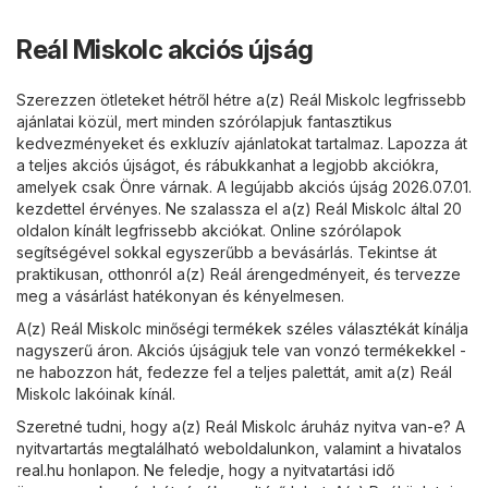
Reál Miskolc akciós újság
Szerezzen ötleteket hétről hétre a(z) Reál Miskolc legfrissebb
ajánlatai közül, mert minden szórólapjuk fantasztikus
kedvezményeket és exkluzív ajánlatokat tartalmaz. Lapozza át
a teljes akciós újságot, és rábukkanhat a legjobb akciókra,
amelyek csak Önre várnak. A legújabb akciós újság 2026.07.01.
kezdettel érvényes. Ne szalassza el a(z) Reál Miskolc által 20
oldalon kínált legfrissebb akciókat. Online szórólapok
segítségével sokkal egyszerűbb a bevásárlás. Tekintse át
praktikusan, otthonról a(z) Reál árengedményeit, és tervezze
meg a vásárlást hatékonyan és kényelmesen.
A(z) Reál Miskolc minőségi termékek széles választékát kínálja
nagyszerű áron. Akciós újságjuk tele van vonzó termékekkel -
ne habozzon hát, fedezze fel a teljes palettát, amit a(z) Reál
Miskolc lakóinak kínál.
Szeretné tudni, hogy a(z) Reál Miskolc áruház nyitva van-e? A
nyitvartartás megtalálható weboldalunkon, valamint a hivatalos
real.hu
honlapon. Ne feledje, hogy a nyitvatartási idő