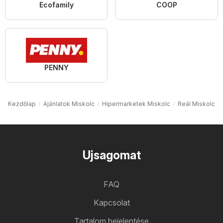
Ecofamily
COOP
PENNY
Kezdőlap
Ajánlatok Miskolc
Hipermarketek Miskolc
Reál Miskolc
Ujsagomat
FAQ
Kapcsolat
Tartalom bejelentése