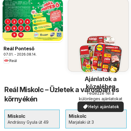
Reál Ponteső
07.01. - 2026.08.14.
Reál
Ajánlatok a
közelében
Reál Miskolc – Üzletek a városban és
Fedezze fel a
környékén
különleges ajánlatokat
Helyi ajánlatok
Miskolc
Miskolc
Andrássy Gyula út 49
Marjalaki út 3