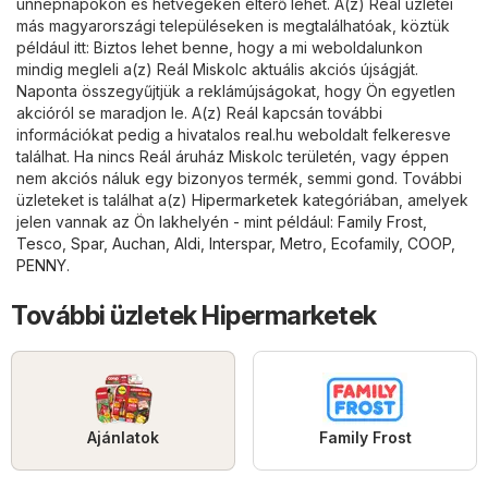
ünnepnapokon és hétvégéken eltérő lehet. A(z) Reál üzletei
más magyarországi településeken is megtalálhatóak, köztük
például itt: Biztos lehet benne, hogy a mi weboldalunkon
mindig megleli a(z) Reál Miskolc aktuális akciós újságját.
Naponta összegyűjtjük a reklámújságokat, hogy Ön egyetlen
akcióról se maradjon le. A(z) Reál kapcsán további
információkat pedig a hivatalos
real.hu
weboldalt felkeresve
találhat. Ha nincs Reál áruház Miskolc területén, vagy éppen
nem akciós náluk egy bizonyos termék, semmi gond. További
üzleteket is találhat a(z)
Hipermarketek
kategóriában, amelyek
jelen vannak az Ön lakhelyén - mint például:
Family Frost
,
Tesco
,
Spar
,
Auchan
,
Aldi
,
Interspar
,
Metro
,
Ecofamily
,
COOP
,
PENNY
.
További üzletek Hipermarketek
Ajánlatok
Family Frost