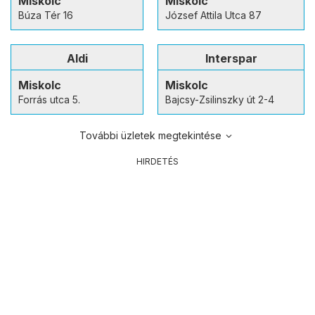
Miskolc
Miskolc
Búza Tér 16
József Attila Utca 87
Aldi
Interspar
Miskolc
Miskolc
Forrás utca 5.
Bajcsy-Zsilinszky út 2-4
További üzletek megtekintése
HIRDETÉS