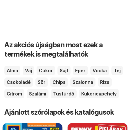
Az akciós újságban most ezek a
termékek is megtalálhatók
Alma
Vaj
Cukor
Sajt
Eper
Vodka
Tej
Csokoládé
Sör
Chips
Szalonna
Rizs
Citrom
Szalámi
Tusfürdő
Kukoricapehely
Ajánlott szórólapok és katalógusok