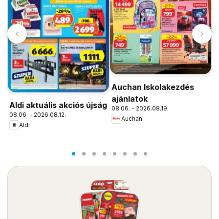
Auchan Iskolakezdés
A
ajánlatok
a
Aldi aktuális akciós újság
08.06. - 2026.08.19.
0
08.06. - 2026.08.12.
Auchan
Aldi