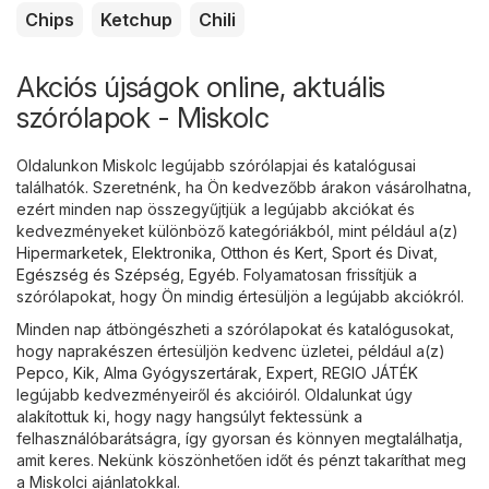
Chips
Ketchup
Chili
Akciós újságok online, aktuális
szórólapok - Miskolc
Oldalunkon Miskolc legújabb szórólapjai és katalógusai
találhatók. Szeretnénk, ha Ön kedvezőbb árakon vásárolhatna,
ezért minden nap összegyűjtjük a legújabb akciókat és
kedvezményeket különböző kategóriákból, mint például a(z)
Hipermarketek
,
Elektronika
,
Otthon és Kert
,
Sport és Divat
,
Egészség és Szépség
,
Egyéb
. Folyamatosan frissítjük a
szórólapokat, hogy Ön mindig értesüljön a legújabb akciókról.
Minden nap átböngészheti a szórólapokat és katalógusokat,
hogy naprakészen értesüljön kedvenc üzletei, például a(z)
Pepco
,
Kik
,
Alma Gyógyszertárak
,
Expert
,
REGIO JÁTÉK
legújabb kedvezményeiről és akcióiról. Oldalunkat úgy
alakítottuk ki, hogy nagy hangsúlyt fektessünk a
felhasználóbarátságra, így gyorsan és könnyen megtalálhatja,
amit keres. Nekünk köszönhetően időt és pénzt takaríthat meg
a Miskolci ajánlatokkal.