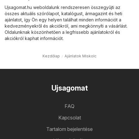
Ujsagomat.hu weboldalunk rendszeresen összegyűjti az
összes aktuális szórólapot, katalógust, ármagazint és heti
ajánlatot, így Ön egy helyen találhat minden információt a
kedvezményekről és akciókról, ami megkönnyíti a vásárlást.
Oldalunknak köszönhetően a legfrissebb ajánlatokról és
akciókról kaphat információt.
Kezdőlap
Ajánlatok Miskolc
Ujsagomat
FAQ
Kapcsolat
Tartalom bejelentése